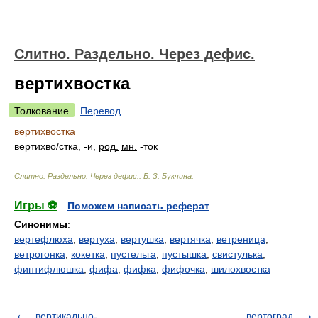
Слитно. Раздельно. Через дефис.
вертихвостка
Толкование
Перевод
вертихвостка
вертихв
о/
стка, -и,
род.
мн.
-ток
Слитно. Раздельно. Через дефис.
.
Б. З. Букчина
.
Игры ⚽
Поможем написать реферат
Синонимы
:
вертефлюха
,
вертуха
,
вертушка
,
вертячка
,
ветреница
,
ветрогонка
,
кокетка
,
пустельга
,
пустышка
,
свистулька
,
финтифлюшка
,
фифа
,
фифка
,
фифочка
,
шилохвостка
вертикально-
вертоград