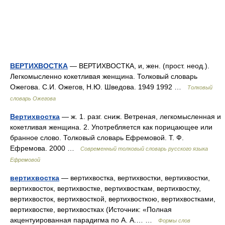
ВЕРТИХВОСТКА
— ВЕРТИХВОСТКА, и, жен. (прост. неод.).
Легкомысленно кокетливая женщина. Толковый словарь
Ожегова. С.И. Ожегов, Н.Ю. Шведова. 1949 1992 …
Толковый
словарь Ожегова
Вертихвостка
— ж. 1. разг. сниж. Ветреная, легкомысленная и
кокетливая женщина. 2. Употребляется как порицающее или
бранное слово. Толковый словарь Ефремовой. Т. Ф.
Ефремова. 2000 …
Современный толковый словарь русского языка
Ефремовой
вертихвостка
— вертихвостка, вертихвостки, вертихвостки,
вертихвосток, вертихвостке, вертихвосткам, вертихвостку,
вертихвосток, вертихвосткой, вертихвосткою, вертихвостками,
вертихвостке, вертихвостках (Источник: «Полная
акцентуированная парадигма по А. А.… …
Формы слов