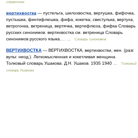
справочник
вертихвостка
— пустельга, шилохвостка, вертушка, фифочка,
пустышка, финтифлюшка, фифа, кокетка, свистулька, вертуха,
ветрогонка, ветреница, вертячка, вертефлюха, фифка Словарь
русских синонимов. вертихвостка см. ветреница Словарь
синонимов русского языка.… …
Словарь синонимов
ВЕРТИХВОСТКА
— ВЕРТИХВОСТКА, вертихвостки, жен. (разг.
вульг. неод.). Легкомысленная и кокетливая женщина.
Толковый словарь Ушакова. Д.Н. Ушаков. 1935 1940 …
Толковый
словарь Ушакова