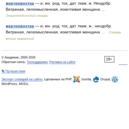
вертихвостка
— и; мн. род. ток, дат. ткам; ж. Неодобр.
Ветреная, легкомысленная, кокетливая женщина …
Энциклопедический словарь
вертихвостка
— и; мн. род. ток, дат. ткам; ж.; неодобр.
Ветреная, легкомысленная, кокетливая женщина …
Словарь
многих выражений
© Академик, 2000-2026
18+
Обратная связь:
Техподдержка
,
Реклама на сайте
👣 Путешествия
Экспорт словарей на сайты
, сделанные на PHP,
Joomla,
Drupal,
WordPress, MODx.