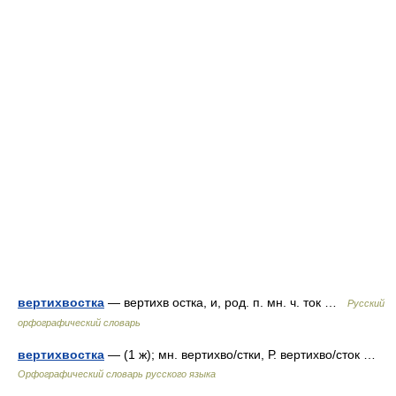
вертихвостка
— вертихв остка, и, род. п. мн. ч. ток …
Русский
орфографический словарь
вертихвостка
— (1 ж); мн. вертихво/стки, Р. вертихво/сток …
Орфографический словарь русского языка