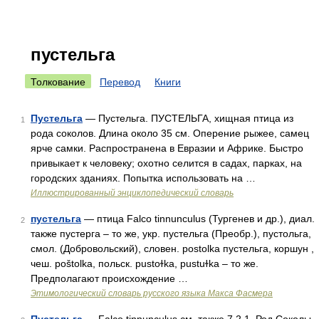
пустельга
Толкование
Перевод
Книги
Пустельга
— Пустельга. ПУСТЕЛЬГА, хищная птица из
1
рода соколов. Длина около 35 см. Оперение рыжее, самец
ярче самки. Распространена в Евразии и Африке. Быстро
привыкает к человеку; охотно селится в садах, парках, на
городских зданиях. Попытка использовать на …
Иллюстрированный энциклопедический словарь
пустельга
— птица Fаlсо tinnunculus (Тургенев и др.), диал.
2
также пустерга – то же, укр. пустельга (Преобр.), пустольга,
смол. (Добровольский), словен. postolka пустельга, коршун ,
чеш. роštоlkа, польск. pustoɫka, pustuɫka – то же.
Предполагают происхождение …
Этимологический словарь русского языка Макса Фасмера