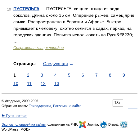
ПУСТЕЛЬГА
— ПУСТЕЛЬГА, хищная птица из рода
10
соколов. Длина около 35 см. Оперение рыжее, самец ярче
самки. Распространена в Евразии и Африке. Быстро
привыкает к человеку; охотно селится в садах, парках, на
городских зданиях. Попытка использовать на Руси&#8230;
…
Современная энциклопедия
Страницы
Следующая
→
1
2
3
4
5
6
7
8
9
10
11
12
13
© Академик, 2000-2026
18+
Обратная связь:
Техподдержка
,
Реклама на сайте
👣 Путешествия
Экспорт словарей на сайты
, сделанные на PHP,
Joomla,
Drupal,
WordPress, MODx.