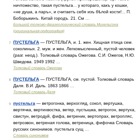
ничтожество, такая пустельга... у котораго, какъ у кошки,
«не душа, а паръ», и считаетъ себя изъ бѣлой кости!... П.
Боборыкинъ. Китай городъ. 21. См …
Большой толково-фразеологический словарь Михельсона
(оригинальная орфография)
ПУСТЕЛЬГА
— ПУСТЕЛЬГА, и. 1. жен. Хищная птица сем.
7
соколиных. 2. муж. и жен. Легкомысленный, пустой человек
(разг. неод.). Толковый словарь Ожегова. С.И. Ожегов, Н.Ю.
Шведова. 1949 1992 …
Толковый словарь Ожегова
ПУСТЕЛЬГА
— ПУСТЕЛЬГА, см. пустой. Толковый словарь
8
Даля. В.И. Даль. 1863 1866 …
Толковый словарь Даля
пустельга
— ветрогонка, верхогляд, сокол, вертушка,
9
вертячка, вертихвостка, ветер, пустышка, ветрогон, вертуха,
свистун, ветродуй, фифа, ветреник, вертопрах, ветропляс,
ветрозвон, ветреная голова, ветреница, фифочка Словарь
русских синонимов. пустельга сущ …
Словарь синонимов