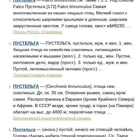
Пустельга
— Falco tinnunculus см. также 7.2.1. Род Соколы
3
Falco Пустельга [172] Falco tinnunculus Самая
многочисленная из наших хищных птиц. Мелкий сокол с
относительно широкими крыльями и длинным, широким
закругленным хвостом. У самца голова, хвост и&#8230; …
Птицы России. Справочник
ПУСТЕЛЬГА
— ПУСТЕЛЬГА, пустельги, муж. и жен. 1. жен.
4
Хищная птица из семейства соколиных, питающаяся
насекомыми и мышами (зоол.). 2. только ед., жен. Пустое,
ничтожное дело, вздор (прост.). 3. только ед., муж. и жен.
Пустой, легкомысленный человек (прост.) …
Толковый словарь Ушакова
ПУСТЕЛЬГА
— (Cerchneis tinnunculus), птица сем.
5
соколиных. Дл. ок. 35 см. Оперение рыжее, самец ярче
самки. Распространена в Евразии (кроме Крайнего Севера)
и Африке. В СССР везде, кроме тундр; в горах (на Памире)
обитает на выс. до 4000 м; перелётная птица …
Биологический энциклопедический словарь
Пустельга
— (иноск.) пустой, ничего не стоющій человѣкъ.
6
Голова сѣномъ набита (трухой припорошена). Ср. Такое