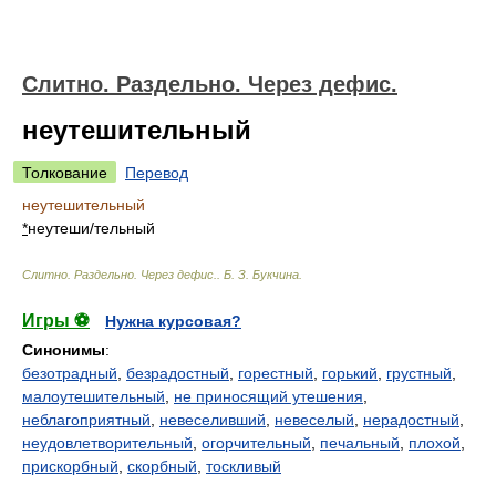
Слитно. Раздельно. Через дефис.
неутешительный
Толкование
Перевод
неутешительный
*
неутеш
и/
тельный
Слитно. Раздельно. Через дефис.
.
Б. З. Букчина
.
Игры ⚽
Нужна курсовая?
Синонимы
:
безотрадный
,
безрадостный
,
горестный
,
горький
,
грустный
,
малоутешительный
,
не приносящий утешения
,
неблагоприятный
,
невеселивший
,
невеселый
,
нерадостный
,
неудовлетворительный
,
огорчительный
,
печальный
,
плохой
,
прискорбный
,
скорбный
,
тоскливый