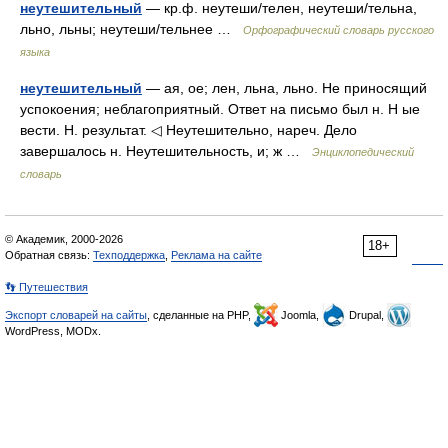
неутешительный
— кр.ф. неутеши/телен, неутеши/тельна,
льно, льны; неутеши/тельнее …
Орфографический словарь русского
языка
неутешительный
— ая, ое; лен, льна, льно. Не приносящий
успокоения; неблагоприятный. Ответ на письмо был н. Н ые
вести. Н. результат. ◁ Неутешительно, нареч. Дело
завершалось н. Неутешительность, и; ж …
Энциклопедический
словарь
© Академик, 2000-2026
18+
Обратная связь:
Техподдержка
,
Реклама на сайте
👣 Путешествия
Экспорт словарей на сайты
, сделанные на PHP,
Joomla,
Drupal,
WordPress, MODx.