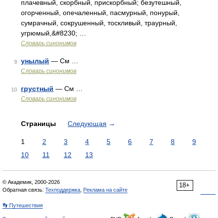
плачевный, скорбный, прискорбный; безутешный,
огорченный, опечаленный, пасмурный, понурый,
сумрачный, сокрушенный, тоскливый, траурный,
угрюмый,&#8230; …
Словарь синонимов
унылый
— См …
9
Словарь синонимов
грустный
— См …
10
Словарь синонимов
Страницы
Следующая
→
1
2
3
4
5
6
7
8
9
10
11
12
13
© Академик, 2000-2026
18+
Обратная связь:
Техподдержка
,
Реклама на сайте
👣 Путешествия