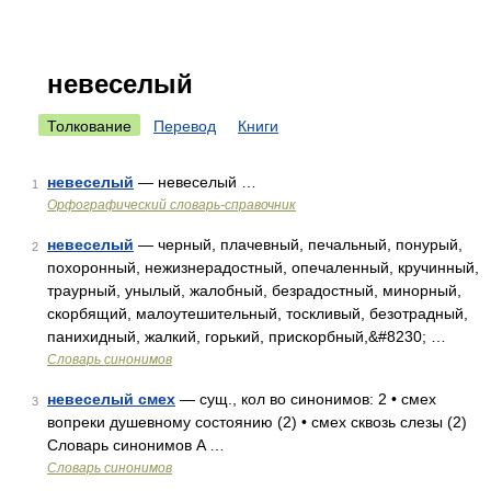
невеселый
Толкование
Перевод
Книги
невеселый
— невеселый …
1
Орфографический словарь-справочник
невеселый
— черный, плачевный, печальный, понурый,
2
похоронный, нежизнерадостный, опечаленный, кручинный,
траурный, унылый, жалобный, безрадостный, минорный,
скорбящий, малоутешительный, тоскливый, безотрадный,
панихидный, жалкий, горький, прискорбный,&#8230; …
Словарь синонимов
невеселый смех
— сущ., кол во синонимов: 2 • смех
3
вопреки душевному состоянию (2) • смех сквозь слезы (2)
Словарь синонимов A …
Словарь синонимов