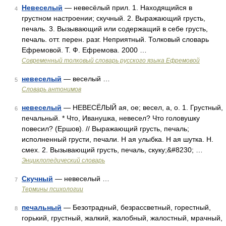
Невеселый
— невесёлый прил. 1. Находящийся в
4
грустном настроении; скучный. 2. Выражающий грусть,
печаль. 3. Вызывающий или содержащий в себе грусть,
печаль. отт. перен. разг. Неприятный. Толковый словарь
Ефремовой. Т. Ф. Ефремова. 2000 …
Современный толковый словарь русского языка Ефремовой
невеселый
— веселый …
5
Словарь антонимов
невеселый
— НЕВЕСЁЛЫЙ ая, ое; весел, а, о. 1. Грустный,
6
печальный. * Что, Иванушка, невесел? Что головушку
повесил? (Ершов). // Выражающий грусть, печаль;
исполненный грусти, печали. Н ая улыбка. Н ая шутка. Н.
смех. 2. Вызывающий грусть, печаль, скуку;&#8230; …
Энциклопедический словарь
Скучный
— невеселый …
7
Термины психологии
печальный
— Безотрадный, безрассветный, горестный,
8
горький, грустный, жалкий, жалобный, жалостный, мрачный,