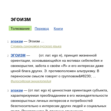
эгоизм
Толкование
Перевод
Книги
эгоизм
— Эгоизм …
1
Словарь синонимов русского языка
ЭГОИЗМ
— (от. лат. ego я), принцип жизненной
2
ориентации, основывающийся на мотивах себялюбия и
своекорыстия, забота о своём «Я» и его интересах даже
ценой блага других. Э. противоположен альтруизму. В
переносном смысле говорят о групповом&#8230; …
Философская энциклопедия
эгоизм
— (от лат. ego я) ценностная ориентация субъекта,
3
характеризуемая преобладанием в его жизнедеятельности
своекорыстных личных интересов и потребностей
безотносительно к интересам других людей и социальных