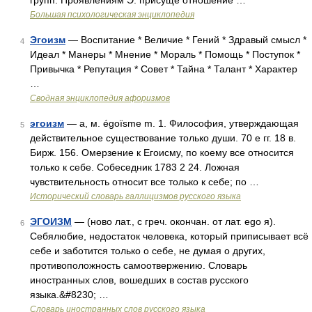
групп. Проявлениям Э. присуще отношение …
Большая психологическая энциклопедия
Эгоизм
— Воспитание * Величие * Гений * Здравый смысл *
4
Идеал * Манеры * Мнение * Мораль * Помощь * Поступок *
Привычка * Репутация * Совет * Тайна * Талант * Характер
…
Сводная энциклопедия афоризмов
эгоизм
— а, м. égoïsme m. 1. Философия, утверждающая
5
действительное существование только души. 70 е гг. 18 в.
Бирж. 156. Омерзение к Егоисму, по коему все относится
только к себе. Собеседник 1783 2 24. Ложная
чувствительность относит все только к себе; по …
Исторический словарь галлицизмов русского языка
ЭГОИЗМ
— (ново лат., с греч. окончан. от лат. ego я).
6
Себялюбие, недостаток человека, который приписывает всё
себе и заботится только о себе, не думая о других,
противоположность самоотвержению. Словарь
иностранных слов, вошедших в состав русского
языка.&#8230; …
Словарь иностранных слов русского языка