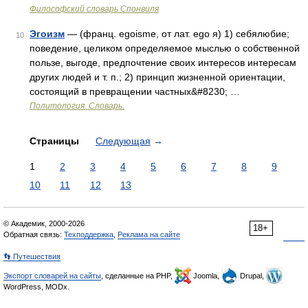
Философский словарь Спонвиля
Эгоизм
— (франц. egoisme, от лат. ego я) 1) себялюбие;
10
поведение, целиком определяемое мыслью о собственной
пользе, выгоде, предпочтение своих интересов интересам
других людей и т. п.; 2) принцип жизненной ориентации,
состоящий в превращении частных&#8230; …
Политология. Словарь.
Страницы
Следующая
→
1
2
3
4
5
6
7
8
9
10
11
12
13
© Академик, 2000-2026
18+
Обратная связь:
Техподдержка
,
Реклама на сайте
👣 Путешествия
Экспорт словарей на сайты
, сделанные на PHP,
Joomla,
Drupal,
WordPress, MODx.