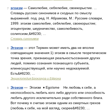
эгоизм
— Самолюбие, себялюбие, своекорыстие. ...
7
Словарь русских синонимов и сходных по смыслу
выражений. под. ред. Н. Абрамова, М.: Русские словари,
1999. эгоизм самолюбие, себялюбие, своекорыстие;
эгоцентризм, шкурничество, самолюбивость,
солипсизм,&#8230; …
Словарь синонимов
Эгоизм
— этот Термин может иметь два не вполне
8
совпадающие значения:1) эгоизм в смысле теоретическом
точка зрения, признающая реальностьсознания других
людей, помимо сознания познающего субъекта,
илинесуществующей, или научно недоказуемой.
Есть&#8230; …
Энциклопедия Брокгауза и Ефрона
Эгоизм
— Эгоизм ♦ Egoïsme Не любовь к себе, а
9
неспособность любить кого либо другого или способность
любить другого исключительно ради собственного блага.
Вот почему я считаю эгоизм одним из смертных грехов
(любовь к себе, на мой взгляд, скорее&#8230; …