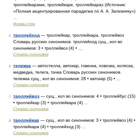
троллейкарами, троллейкаре, троллейкарах (Источник:
«Полная акцентуированная парадигма по А. А. Зализняку»)
…
Формы слов
троллейход
— троллейкар, троллейкара, троллейвоз
5
Словарь русских синонимов. троллейход сущ., кол во
синонимов: 3 • троллейвоз (4) • …
Словарь синонимов
тележка
— автостелла, автокар, говенка, повозка, коляска,
6
медведка, телега, тачка Словарь русских синонимов.
тележка сущ., кол во синонимов: 28 • автокар (5) • …
Словарь синонимов
троллейвоз
— сущ., кол во синонимов: 4 • троллейбус (15)
7
• троллейкар (3) • троллейкара (4) …
Словарь синонимов
троллейкар
— сущ., кол во синонимов: 3 • троллейвоз (4) •
8
троллейкара (4) • троллейход (3) …
Словарь синонимов