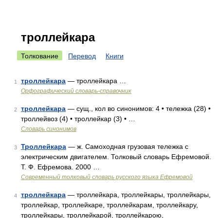
троллейкара
Толкование
Перевод
Книги
троллейкара
— троллейкара …
1
Орфографический словарь-справочник
троллейкара
— сущ., кол во синонимов: 4 • тележка (28) •
2
троллейвоз (4) • троллейкар (3) • …
Словарь синонимов
Троллейкара
— ж. Самоходная грузовая тележка с
3
электрическим двигателем. Толковый словарь Ефремовой.
Т. Ф. Ефремова. 2000 …
Современный толковый словарь русского языка Ефремовой
троллейкара
— троллейкара, троллейкары, троллейкары,
4
троллейкар, троллейкаре, троллейкарам, троллейкару,
троллейкары, троллейкарой, троллейкарою,