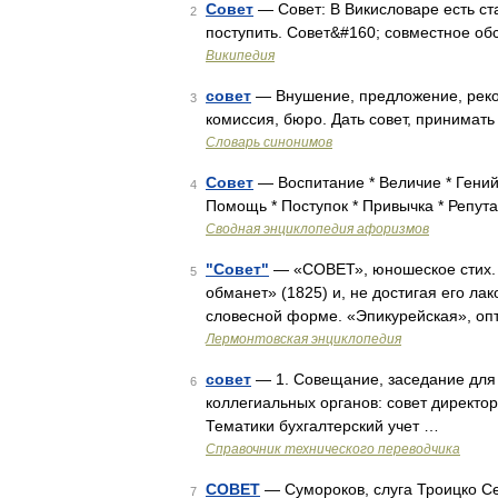
Совет
— Совет: В Викисловаре есть ста
2
поступить. Совет&#160; совместное об
Википедия
совет
— Внушение, предложение, реком
3
комиссия, бюро. Дать совет, принимать 
Словарь синонимов
Совет
— Воспитание * Величие * Гений
4
Помощь * Поступок * Привычка * Репута
Сводная энциклопедия афоризмов
"Совет"
— «СОВЕТ», юношеское стих. Л
5
обманет» (1825) и, не достигая его лак
словесной форме. «Эпикурейская», оп
Лермонтовская энциклопедия
совет
— 1. Совещание, заседание для 
6
коллегиальных органов: совет директоров,
Тематики бухгалтерский учет …
Справочник технического переводчика
СОВЕТ
— Сумороков, слуга Троицко Серг
7