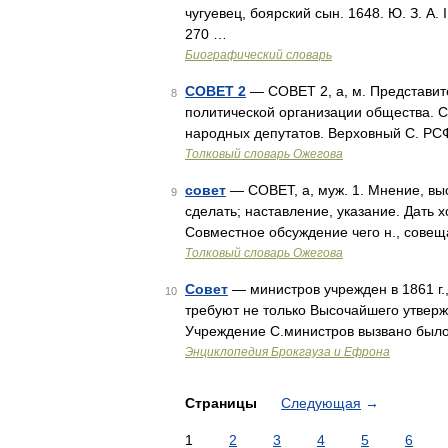
чугуевец, боярский сын. 1648. Ю. З. А. I
270 …
Биографический словарь
СОВЕТ 2
— СОВЕТ 2, а, м. Представит
8
политической организации общества. 
народных депутатов. Верховный С. РС
Толковый словарь Ожегова
совет
— СОВЕТ, а, муж. 1. Мнение, выск
9
сделать; наставление, указание. Дать х
Совместное обсуждение чего н., совещ
Толковый словарь Ожегова
Совет
— министров учрежден в 1861 г.
10
требуют не только Высочайшего утверж
Учреждение С.министров вызвано был
Энциклопедия Брокгауза и Ефрона
Страницы
Следующая
→
1
2
3
4
5
6