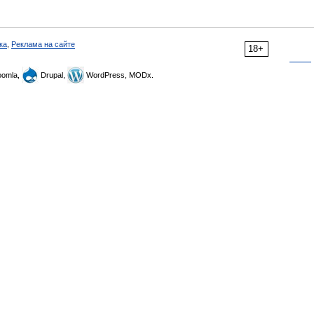
ка
,
Реклама на сайте
18+
omla,
Drupal,
WordPress, MODx.