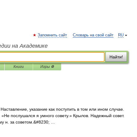
Запомнить сайт
Словарь на свой сайт
RU
едии на Академике
Найти!
Книги
Игры ⚽
. Наставление, указание как поступить в том или ином случае.
. «Не послушался я умного совету.» Крылов. Надежный совет.
му н. за советом.&#8230; …