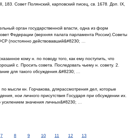
II, 183. Совет Полянский, карповский писец, св. 1678. Доп. IX,
ельный орган государственной власти, одна из форм
Совет Федерации (верхняя палата парламента России).Советы
ФСР (постоянно действовавший&#8230; …
азанное кому н. по поводу того, как ему поступить, что
ороший с. Просить совета. Последовать чьему н. совету. 2.
ание для такого обсуждения.&#8230; …
, по мысли кн. Горчакова, длярассмотрения дел, которые
дения, нои личного присутствия Государя при обсуждении их.
о усилением значения личных&#8230; …
7
8
9
10
11
12
13