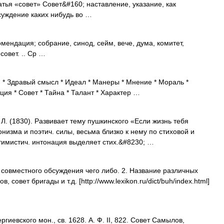
тья «совет» Совет&#160; наставление, указание, как
суждение каких нибудь во …
ендация; собрание, синод, сейм, вече, дума, комитет,
совет. .. Ср …
 * Здравый смысл * Идеал * Манеры * Мнение * Мораль *
ция * Совет * Тайна * Талант * Характер …
. (1830). Развивает тему пушкинского «Если жизнь тебя
онизма и поэтич. силы, весьма близко к нему по стиховой и
тимистич. интонация выделяет стих.&#8230; …
совместного обсуждения чего либо. 2. Название различных
 совет бригады и т.д. [http://www.lexikon.ru/dict/buh/index.html]
иевского мон., св. 1628. А. Ф. II, 822. Совет Самылов,