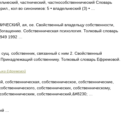
льческий, частнический, частнособственнический Словарь
ил., кол во синонимов: 5 • владельческий (3) • …
ЕСКИЙ, ая, ое. Свойственный владельцу собственности,
обогащению. Собственническая психология. Толковый словарь
1949 1992 …
с сущ. собственник, связанный с ним 2. Свойственный
3. Принадлежащий собственнику. Толковый словарь Ефремовой.
зыка Ефремовой
, собственническая, собственническое, собственнические,
собственнического, собственнических, собственническому,
 собственническим, собственнический,&#8230; …
кий …