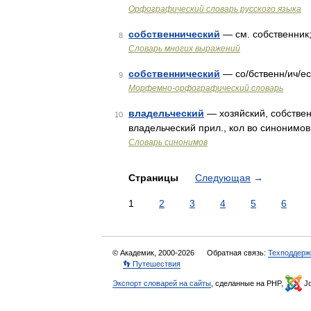
Орфографический словарь русского языка
собственнический
— см. собственник;
8
Словарь многих выражений
собственнический
— со/бственн/ич/е
9
Морфемно-орфографический словарь
владельческий
— хозяйский, собствен
10
владельческий прил., кол во синонимов:
Словарь синонимов
Страницы
Следующая
→
1
2
3
4
5
6
© Академик, 2000-2026
Обратная связь:
Техподдерж
👣 Путешествия
Экспорт словарей на сайты
, сделанные на PHP,
Jo