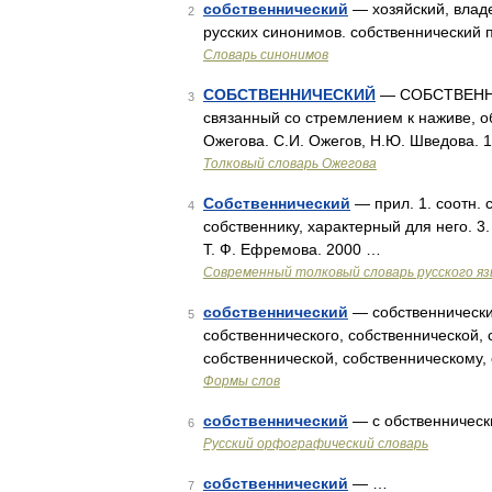
собственнический
— хозяйский, владе
2
русских синонимов. собственнический пр
Словарь синонимов
СОБСТВЕННИЧЕСКИЙ
— СОБСТВЕННИЧ
3
связанный со стремлением к наживе, 
Ожегова. С.И. Ожегов, Н.Ю. Шведова. 
Толковый словарь Ожегова
Собственнический
— прил. 1. соотн. 
4
собственнику, характерный для него. 
Т. Ф. Ефремова. 2000 …
Современный толковый словарь русского я
собственнический
— собственнический
5
собственнического, собственнической, 
собственнической, собственническому,
Формы слов
собственнический
— с обственничес
6
Русский орфографический словарь
собственнический
— …
7