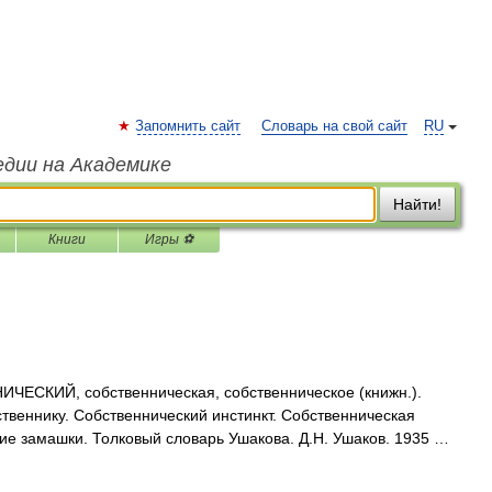
Запомнить сайт
Словарь на свой сайт
RU
едии на Академике
Найти!
Книги
Игры ⚽
ЕСКИЙ, собственническая, собственническое (книжн.).
ственнику. Собственнический инстинкт. Собственническая
ие замашки. Толковый словарь Ушакова. Д.Н. Ушаков. 1935 …