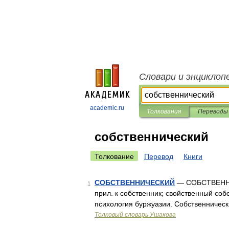
Словари и энциклоп
academic.ru
Толкования
Переводы
собственнический
Толкование
Перевод
Книги
СОБСТВЕННИЧЕСКИЙ
— СОБСТВЕННИЧ
1
прил. к собственник; свойственный соб
психология буржуазии. Собственническ
Толковый словарь Ушакова