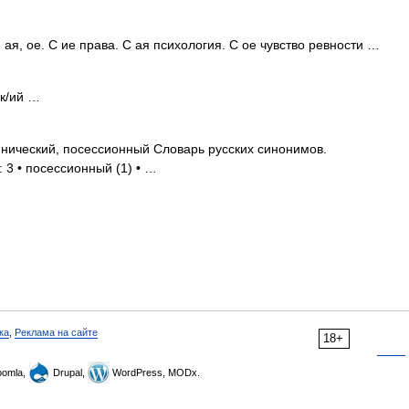
 ая, ое. С ие права. С ая психология. С ое чувство ревности …
ск/ий …
нический, посессионный Словарь русских синонимов.
 3 • посессионный (1) • …
ка
,
Реклама на сайте
18+
omla,
Drupal,
WordPress, MODx.