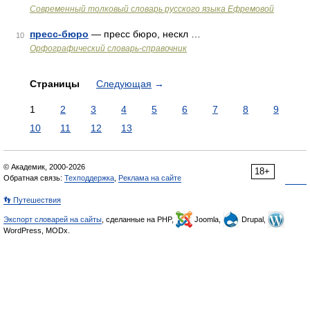
Современный толковый словарь русского языка Ефремовой
пресс-бюро
— пресс бюро, нескл …
10
Орфографический словарь-справочник
Страницы
Следующая
→
1
2
3
4
5
6
7
8
9
10
11
12
13
© Академик, 2000-2026
18+
Обратная связь:
Техподдержка
,
Реклама на сайте
👣 Путешествия
Экспорт словарей на сайты
, сделанные на PHP,
Joomla,
Drupal,
WordPress, MODx.