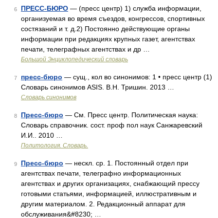
ПРЕСС-БЮРО
— (пресс центр) 1) служба информации,
6
организуемая во время съездов, конгрессов, спортивных
состязаний и т. д.2) Постоянно действующие органы
информации при редакциях крупных газет, агентствах
печати, телеграфных агентствах и др …
Большой Энциклопедический словарь
пресс-бюро
— сущ., кол во синонимов: 1 • пресс центр (1)
7
Словарь синонимов ASIS. В.Н. Тришин. 2013 …
Словарь синонимов
Пресс-бюро
— См. Пресс центр. Политическая наука:
8
Словарь справочник. сост. проф пол наук Санжаревский
И.И.. 2010 …
Политология. Словарь.
Пресс-бюро
— нескл. ср. 1. Постоянный отдел при
9
агентствах печати, телеграфно информационных
агентствах и других организациях, снабжающий прессу
готовыми статьями, информацией, иллюстративным и
другим материалом. 2. Редакционный аппарат для
обслуживания&#8230; …