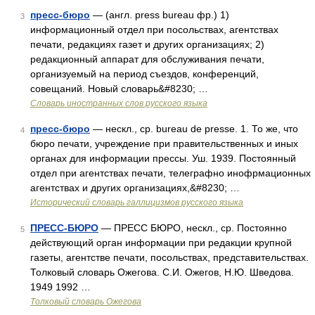
пресс-бюро
— (англ. press bureau фр.) 1)
3
информационный отдел при посольствах, агентствах
печати, редакциях газет и других организациях; 2)
редакционный аппарат для обслуживания печати,
организуемый на период съездов, конференций,
совещаний. Новый словарь&#8230; …
Словарь иностранных слов русского языка
пресс-бюро
— нескл., ср. bureau de presse. 1. То же, что
4
бюро печати, учреждение при правительственных и иных
органах для информации прессы. Уш. 1939. Постоянный
отдел при агентствах печати, телеграфно инофрмационных
агентствах и других организациях,&#8230; …
Исторический словарь галлицизмов русского языка
ПРЕСС-БЮРО
— ПРЕСС БЮРО, нескл., ср. Постоянно
5
действующий орган информации при редакции крупной
газеты, агентстве печати, посольствах, представительствах.
Толковый словарь Ожегова. С.И. Ожегов, Н.Ю. Шведова.
1949 1992 …
Толковый словарь Ожегова