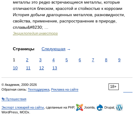
металлы это редко встречающиеся металлы, которые
отличаются блеском, красотой и стойкостью к коррозии
История добычи драгоценных металлов, разновидности,
свойства, применение, распространение в природе,
сплавы&#8230; …
Энциклопедия инвестора
Страницы
Следующая
→
1
2
3
4
5
6
7
8
9
10
11
12
13
© Академик, 2000-2026
18+
Обратная связь:
Техподдержка
,
Реклама на сайте
👣 Путешествия
Экспорт словарей на сайты
, сделанные на PHP,
Joomla,
Drupal,
WordPress, MODx.