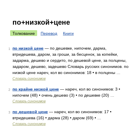
по+низкой+цене
Толкование
Перевод
Книги
по низкой цене
— по дешевке, нипочем, дарма,
1
втридешева, даром, за гроши, за бесценок, за копейки,
задарма, дешево и сердито, по дешевой цене, за полцены,
задаром, дешево, задешево Словарь русских синонимов. по
низкой цене нареч, кол во синонимов: 18 • в полцены …
Словарь синонимов
по крайне низкой цене
— нареч, кол во синонимов: 3 •
2
нипочем (48) • очень дешево (3) • по дешевке (20) …
Словарь синонимов
по дешевой цене
— нареч, кол во синонимов: 17 •
3
втридешева (16) • дарма (28) • даром (69) • …
Словарь синонимов