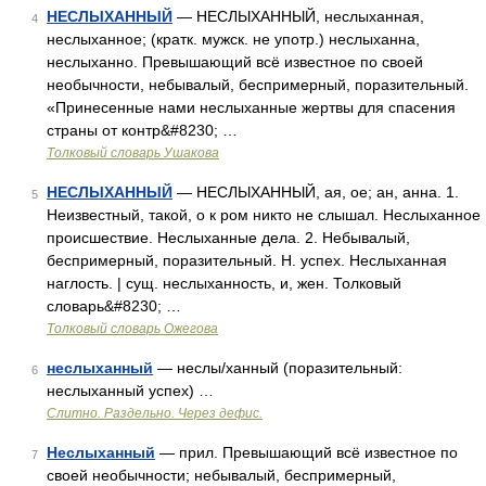
НЕСЛЫХАННЫЙ
— НЕСЛЫХАННЫЙ, неслыханная,
4
неслыханное; (кратк. мужск. не употр.) неслыханна,
неслыханно. Превышающий всё известное по своей
необычности, небывалый, беспримерный, поразительный.
«Принесенные нами неслыханные жертвы для спасения
страны от контр&#8230; …
Толковый словарь Ушакова
НЕСЛЫХАННЫЙ
— НЕСЛЫХАННЫЙ, ая, ое; ан, анна. 1.
5
Неизвестный, такой, о к ром никто не слышал. Неслыханное
происшествие. Неслыханные дела. 2. Небывалый,
беспримерный, поразительный. Н. успех. Неслыханная
наглость. | сущ. неслыханность, и, жен. Толковый
словарь&#8230; …
Толковый словарь Ожегова
неслыханный
— неслы/ханный (поразительный:
6
неслыханный успех) …
Слитно. Раздельно. Через дефис.
Неслыханный
— прил. Превышающий всё известное по
7
своей необычности; небывалый, беспримерный,