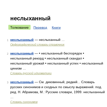
неслыханный
Толкование
Перевод
Книги
неслыханный
— неслыханный …
1
Орфографический словарь-справочник
неслыханный
— • неслыханный беспорядок •
2
неслыханный рекорд • неслыханный скандал •
неслыханный урожай • неслыханный успех • неслыханный
цинизм …
Словарь русской идиоматики
неслыханный
— См. диковинный, редкий... Словарь
3
русских синонимов и сходных по смыслу выражений. под.
ред. Н. Абрамова, М.: Русские словари, 1999. неслыханный
…
Словарь синонимов