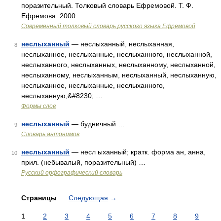
поразительный. Толковый словарь Ефремовой. Т. Ф.
Ефремова. 2000 …
Современный толковый словарь русского языка Ефремовой
неслыханный
— неслыханный, неслыханная,
8
неслыханное, неслыханные, неслыханного, неслыханной,
неслыханного, неслыханных, неслыханному, неслыханной,
неслыханному, неслыханным, неслыханный, неслыханную,
неслыханное, неслыханные, неслыханного,
неслыханную,&#8230; …
Формы слов
неслыханный
— будничный …
9
Словарь антонимов
неслыханный
— несл ыханный; кратк. форма ан, анна,
10
прил. (небывалый, поразительный) …
Русский орфографический словарь
Страницы
Следующая
→
1
2
3
4
5
6
7
8
9