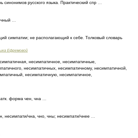
ь синонимов русского языка. Практический спр …
ичный …
ий симпатии; не располагающий к себе. Толковый словарь
зыка Ефремовой
симпатичная, несимпатичное, несимпатичные,
мпатичного, несимпатичных, несимпатичному, несимпатичной,
мпатичный, несимпатичную, несимпатичное,
атк. форма чен, чна …
, несимпати/чна, чно, чны; несимпати/чнее …
…