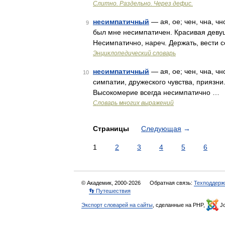
Слитно. Раздельно. Через дефис.
несимпатичный
— ая, ое; чен, чна, ч
9
был мне несимпатичен. Красивая девуш
Несимпатично, нареч. Держать, вести с
Энциклопедический словарь
несимпатичный
— ая, ое; чен, чна, ч
10
симпатии, дружеского чувства, приязни
Высокомерие всегда несимпатично …
Словарь многих выражений
Страницы
Следующая
→
1
2
3
4
5
6
© Академик, 2000-2026
Обратная связь:
Техподдерж
👣 Путешествия
Экспорт словарей на сайты
, сделанные на PHP,
Jo