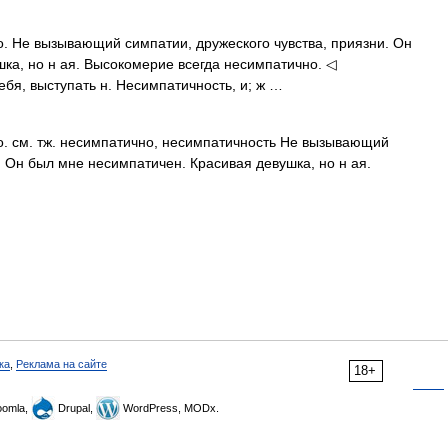
но. Не вызывающий симпатии, дружеского чувства, приязни. Он
ка, но н ая. Высокомерие всегда несимпатично. ◁
ебя, выступать н. Несимпатичность, и; ж …
но. см. тж. несимпатично, несимпатичность Не вызывающий
. Он был мне несимпатичен. Красивая девушка, но н ая.
ка
,
Реклама на сайте
18+
omla,
Drupal,
WordPress, MODx.