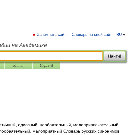
Запомнить сайт
Словарь на свой сайт
RU
едии на Академике
Найти!
Книги
Игры ⚽
тичный, одиозный, необаятельный, малопривлекательный,
лообаятельный, малоприятный Словарь русских синонимов.