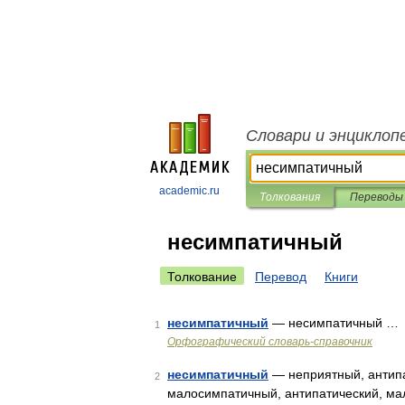
Словари и энциклоп
academic.ru
Толкования
Переводы
несимпатичный
Толкование
Перевод
Книги
несимпатичный
— несимпатичный …
1
Орфографический словарь-справочник
несимпатичный
— неприятный, антипа
2
малосимпатичный, антипатический, ма