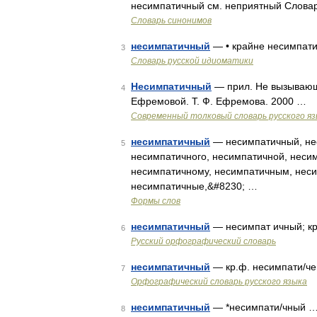
несимпатичный см. неприятный Словар
Словарь синонимов
несимпатичный
— • крайне несимпат
3
Словарь русской идиоматики
Несимпатичный
— прил. Не вызывающ
4
Ефремовой. Т. Ф. Ефремова. 2000 …
Современный толковый словарь русского я
несимпатичный
— несимпатичный, не
5
несимпатичного, несимпатичной, неси
несимпатичному, несимпатичным, неси
несимпатичные,&#8230; …
Формы слов
несимпатичный
— несимпат ичный; кр
6
Русский орфографический словарь
несимпатичный
— кр.ф. несимпати/чен
7
Орфографический словарь русского языка
несимпатичный
— *несимпати/чный 
8