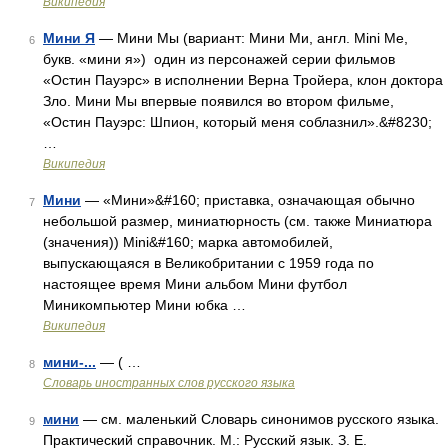
Википедия
Мини Я
— Мини Мы (вариант: Мини Ми, англ. Mini Me,
6
букв. «мини я») один из персонажей серии фильмов
«Остин Пауэрс» в исполнении Верна Тройера, клон доктора
Зло. Мини Мы впервые появился во втором фильме,
«Остин Пауэрс: Шпион, который меня соблазнил».&#8230;
…
Википедия
Мини
— «Мини»&#160; приставка, означающая обычно
7
небольшой размер, миниатюрность (см. также Миниатюра
(значения)) Mini&#160; марка автомобилей,
выпускающаяся в Великобритании с 1959 года по
настоящее время Мини альбом Мини футбол
Миникомпьютер Мини юбка …
Википедия
мини-...
— ( …
8
Словарь иностранных слов русского языка
мини
— см. маленький Словарь синонимов русского языка.
9
Практический справочник. М.: Русский язык. З. Е.