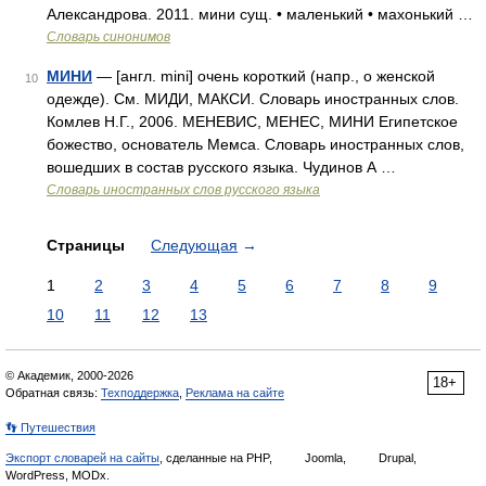
Александрова. 2011. мини сущ. • маленький • махонький …
Словарь синонимов
МИНИ
— [англ. mini] очень короткий (напр., о женской
10
одежде). См. МИДИ, МАКСИ. Словарь иностранных слов.
Комлев Н.Г., 2006. МЕНЕВИС, МЕНЕС, МИНИ Египетское
божество, основатель Мемса. Словарь иностранных слов,
вошедших в состав русского языка. Чудинов А …
Словарь иностранных слов русского языка
Страницы
Следующая
→
1
2
3
4
5
6
7
8
9
10
11
12
13
© Академик, 2000-2026
18+
Обратная связь:
Техподдержка
,
Реклама на сайте
👣 Путешествия
Экспорт словарей на сайты
, сделанные на PHP,
Joomla,
Drupal,
WordPress, MODx.