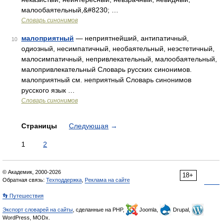
малообаятельный,&#8230; …
Словарь синонимов
малоприятный
— неприятнейший, антипатичный,
10
одиозный, несимпатичный, необаятельный, неэстетичный,
малосимпатичный, непривлекательный, малообаятельный,
малопривлекательный Словарь русских синонимов.
малоприятный см. неприятный Словарь синонимов
русского язык …
Словарь синонимов
Страницы
Следующая
→
1
2
© Академик, 2000-2026
18+
Обратная связь:
Техподдержка
,
Реклама на сайте
👣 Путешествия
Экспорт словарей на сайты
, сделанные на PHP,
Joomla,
Drupal,
WordPress, MODx.