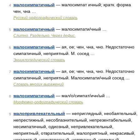
малосимпатичный
— малосимпат ичный; кратк. форма
4
чен, чна …
Русский орфографический словарь
малосимпатичный
— малосимпати/чный …
5
Слитно. Раздельно. Через дефис.
малосимпатичный
— ая, ое; чен, чна, чно. Недостаточно
6
симпатичный, неприятный. М. сосед …
Энциклопедический словарь
малосимпатичный
— ая, ое; чен, чна, чно. Недостаточно
7
симпатичный, неприятный. Малосимпати/чный сосед …
Словарь многих выражений
малосимпатичный
— мал/о/симпат/ичн/ый …
8
Морфемно-орфографический словарь
малопривлекательный
— неприглядный, необаятельный,
9
непрестижный, несоблазнительный, непрезентабельный,
несимпатичный, одиозный, непривлекательный,
неприятный, отвратительный, малоприятный, некрасивый,
неказистый, неинтересный, невзрачный, невидный,