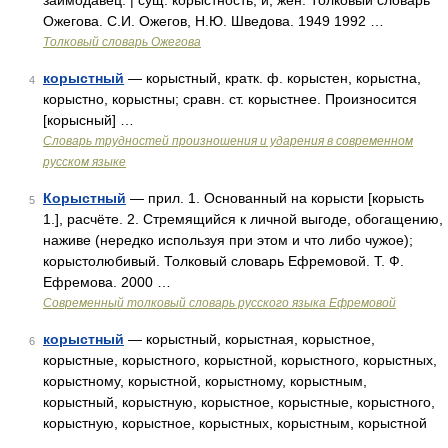
заимодавец. | сущ. корыстность, и, жен. Толковый словарь
Ожегова. С.И. Ожегов, Н.Ю. Шведова. 1949 1992 …
Толковый словарь Ожегова
корыстный
— корыстный, кратк. ф. корыстен, корыстна,
4
корыстно, корыстны; сравн. ст. корыстнее. Произносится
[корысный] …
Словарь трудностей произношения и ударения в современном
русском языке
Корыстный
— прил. 1. Основанный на корысти [корысть
5
1.], расчёте. 2. Стремящийся к личной выгоде, обогащению,
наживе (нередко используя при этом и что либо чужое);
корыстолюбивый. Толковый словарь Ефремовой. Т. Ф.
Ефремова. 2000 …
Современный толковый словарь русского языка Ефремовой
корыстный
— корыстный, корыстная, корыстное,
6
корыстные, корыстного, корыстной, корыстного, корыстных,
корыстному, корыстной, корыстному, корыстным,
корыстный, корыстную, корыстное, корыстные, корыстного,
корыстную, корыстное, корыстных, корыстным, корыстной
…