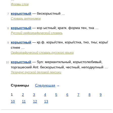
Формы слов
корыстный
— бескорыстный …
7
Словарь антонимов
корыстный
— кор ыстный; кратк. форма тен, тна …
8
Русский орфографический словарь
корыстный
— кр.ф. коры/стен, коры/стна, тно, тны; коры/
9
стнее …
Орфографический словарь русского языка
корыстный
— Syn: меркантильный, корыстолюбивый,
10
торгашеский Ant: бескорыстный, честный, неподкупный …
Тезаурус русской деловой лексики
Страницы
Следующая
→
1
2
3
4
5
6
7
8
9
10
11
12
13