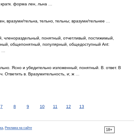
кратк. форма лен, льна …
ен‚ вразуми/тельна‚ тельно‚ тельны; вразуми/тельнее …
й, членораздельный, понятный, отчетливый, постижимый,
упный, общепонятный, популярный, общедоступный Ant:
й …
 льно. Ясно и убедительно изложенный; понятный. В. ответ. В
. Ответить в. Вразумительность, и; ж …
7
8
9
10
11
12
13
ка
,
Реклама на сайте
18+