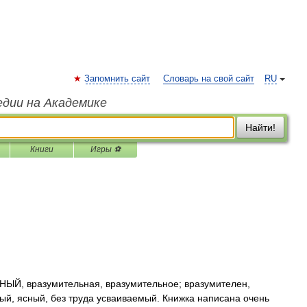
Запомнить сайт
Словарь на свой сайт
RU
едии на Академике
Найти!
Книги
Игры ⚽
Й, вразумительная, вразумительное; вразумителен,
ый, ясный, без труда усваиваемый. Книжка написана очень