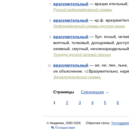
вразумительный
— вразум ительный; 
7
Русский орфографический словарь
вразумительный
— кр.ф. вразуми/тел
8
Орфографический словарь русского языка
вразумительный
— Syn: ясный, четки
9
внятный, толковый, доходчивый, дост
неявный, смутный, нечленораздельны
Тезаурус русской деловой лексики
вразумительный
— ая, ое; лен, льна,
10
ое объяснение. ◁ Вразумительно, нареч
Энциклопедический словарь
Страницы
Следующая
→
1
2
3
4
5
6
© Академик, 2000-2026
Обратная связь:
Техподдерж
👣 Путешествия