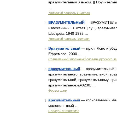
вразумительным языком. || Поучительн
…
Толковый словарь Ушакова
ВРАЗУМИТЕЛЬНЫЙ
— ВРАЗУМИТЕЛЬНЫЙ
3
изложенный. В. ответ. | сущ. вразумите
Шведова. 1949 1992 …
Толковый словарь Ожегова
Вразумительный
— прил. Ясно и убед
4
Ефремова. 2000 …
Современный толковый словарь русского я
вразумительный
— вразумительный, в
5
вразумительного, вразумительной, вра
вразумительной, вразумительному, вр
вразумительное,&#8230; …
Формы слов
вразумительный
— косноязычный мал
6
малопонятный …
Словарь антонимов