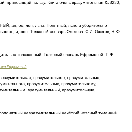
ый, приносящий пользу. Книга очень вразумительная,&#8230;
, ая, ое; лен, льна. Понятный, ясно и убедительно
льность, и, жен. Толковый словарь Ожегова. С.И. Ожегов, Н.Ю.
ительно изложенный. Толковый словарь Ефремовой. Т. Ф.
зыка Ефремовой
разумительная, вразумительное, вразумительные,
зумительного, вразумительных, вразумительному,
азумительным, вразумительный, вразумительную,
опонятный невразумительный нечёткий неясный туманный