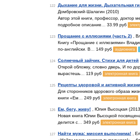
Дыхание для жизни. Дыхательная ги
122
Домбровский-Шалагин (2010)
Автор этой книги, профессор, доктор 
подробное описание… 33.99 руб
элект
Прощание с иллюзиями (часть 2)
, В
123
Книгу «Прощание с иллюзиями» Владим
по-английски. В… 149 руб
аудиокнига
Солнечный зайчик. Стихи для детей
124
Открой обложку, словно дверь, И по дор
вырастешь… 119 руб
электронная книга
Рецепты здоровой и активной жизн
125
Для сторонников здорового образа жиз
книги «Ем… 249 руб
электронная книга
Ем, бегу, живу!
, Юлия Высоцкая (2013
126
Новая книга Юлии Высоцкой посвящена
делится с… 349 руб
электронная книга
Найти мужа: миссия выполнима!
, Е
127