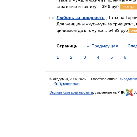
«Найти мужа: миссия выполнима!» – б
стратегию и тактику… 39.9 руб
электрон
Любовь за вредность
, Татьяна Герц
128
Для женщины «чуть-чуть за тридцать»
цинизмом да к тому же… 54.99 руб
эле
Страницы
←
Предыдущая
Сле
1
2
3
4
5
6
© Академик, 2000-2026
Обратная связь:
Техподдерж
👣 Путешествия
Экспорт словарей на сайты
, сделанные на PHP,
Jo