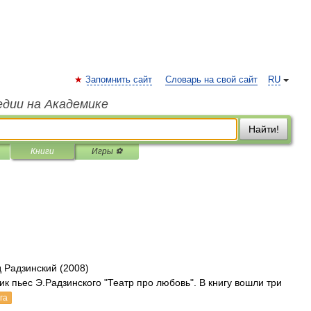
Запомнить сайт
Словарь на свой сайт
RU
едии на Академике
Найти!
Книги
Игры ⚽
 Радзинский (2008)
 пьес Э.Радзинского "Театр про любовь". В книгу вошли три
га