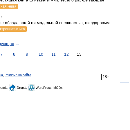
лестящая книга Елизаветы Чип, весело раскрывающая
ная книга
ик
, не обладающей ни модельной внешностью, ни здоровым
ктронная книга
дующая
→
7
8
9
10
11
12
13
ка
,
Реклама на сайте
18+
omla,
Drupal,
WordPress, MODx.