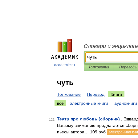
Словари и энциклоп
academic.ru
Толкования
Переводы
чуть
Толкование
Перевод
Книги
все
электронные книги
аудиокниги
Театр про любовь (сборник)
, Эдвард
121
Вашему вниманию предлагается сборник
пьесы автора… 109 руб
электронная кни