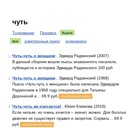
чуть
Толкование
Перевод
Книги
все
электронные книги
аудиокниги
Чуть-чуть о женщине
, Эдвард Радзинский (2007)
1
В данный сборник вошли пьесы знаменитого писателя,
публициста и историка Эдварда Радзинского 100 руб
Чуть-чуть о женщине
, Эдвард Радзинский (1968)
2
Пьеса «Чуть-чуть о женщине» была написана Эдвардом
Радзинским в 1968 году специально для Татьяны
Дорониной и… 69.9 руб
электронная книга
Чуть-чуть не считается!
, Юлия Климова (2010)
3
Если нельзя, но очень хочется – значит, можно. Для богатых
девочек не существует правил и запретов. Сорвать… 69.9
руб
электронная книга