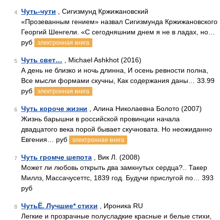
Чуть-чути
, Сигизмунд Кржижановский
4
«Прозеванным гением» назвал Сигизмунда Кржижановского
Георгий Шенгели. «С сегодняшним днем я не в ладах, но…
руб
электронная книга
Чуть свет…
, Michael Ashkhot (2016)
5
А день не близко и ночь длинна, И осень ревности полна,
Все мысли формами скучны, Как содержания даны… 33.99
руб
электронная книга
Чуть короче жизни
, Алина Николаевна Болото (2007)
6
Жизнь барышни в российской провинции начала
двадцатого века порой бывает скучновата. Но неожиданно
Евгения… руб
электронная книга
Чуть громче шепота
, Вик Л. (2008)
7
Может ли любовь открыть два замкнутых сердца?.. Такер
Миллз, Массачусеттс, 1839 год. Будучи прислугой по… 393
руб
ЧутьЁ. Лучшие* стихи
, Ироника RU
8
Легкие и прозрачные полусладкие красные и белые стихи,