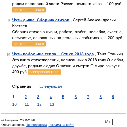
родом из западной части России, немного из-за… 100 руб
электронная книга
Чуть дыша. Сборник стихов
, Сергей Александрович
9
Костяев
Сборник стихов о жизни, работе, любви, нелюбви, счастье,
несчастье, основанных на реальных событиях и… 200 руб
электронная книга
Чуть побольше тепла… Стихи 2018 года
, Таня Станчиц
10
Это книга стихотворений, написанных в 2018 году.О любви,
дружбе, родных людях.О жизни и смерти.О мире вокруг и…
400 руб
электронная книга
Страницы
Следующая
→
1
2
3
4
5
6
7
8
9
10
11
12
13
© Академик, 2000-2026
18+
Обратная связь:
Техподдержка
,
Реклама на сайте