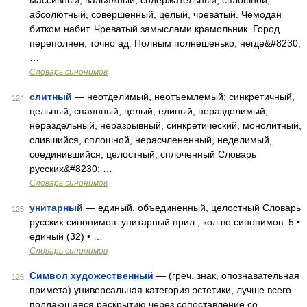
массивный, вальяжный, содержательный, сплошной,
абсолютный, совершенный, целый, чреватый. Чемодан
битком набит. Чреватый замыслами крамольник. Город
переполнен, точно ад. Полным полнешенько, негде&#8230;
…
Словарь синонимов
слитный
— неотделимый, неотъемлемый; синкретичный,
124
цельный, спаянный, целый, единый, неразделимый,
нераздельный, неразрывный, синкретический, монолитный,
слившийся, сплошной, нерасчлененный, неделимый,
соединившийся, целостный, сплоченный Словарь
русских&#8230; …
Словарь синонимов
унитарный
— единый, объединенный, целостный Словарь
125
русских синонимов. унитарный прил., кол во синонимов: 5 •
единый (32) • …
Словарь синонимов
Символ художественный
— (греч. знак, опознавательная
126
примета) универсальная категория эстетики, лучше всего
поддающаяся раскрытию через сопоставление со