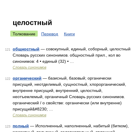
целостный
Толкование
Перевод
Книги
общностный
— совокупный, единый, соборный, целостный
121
Словарь русских синонимов. общностный прил., кол во
синонимов: 4 • единый (32) • …
Словарь синонимов
органический
— базисный, базовый; органически
122
присущий, неотделимый, сущностный, хлорорганический,
внутренне присущий, внутренний, целостный,
неотъемлемый, органичный Словарь русских синонимов.
органический / о свойстве: органически (или внутренне)
присущий&#8230; …
Словарь синонимов
полный
— Исполненный, наполненный, набитый (битком),
123