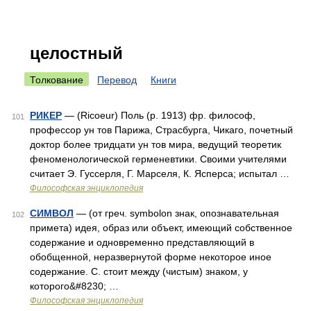
целостный
Толкование
Перевод
Книги
РИКЕР
— (Ricoeur) Поль (р. 1913) фр. философ,
101
профессор ун тов Парижа, Страсбурга, Чикаго, почетный
доктор более тридцати ун тов мира, ведущий теоретик
феноменологической герменевтики. Своими учителями
считает Э. Гуссерля, Г. Марселя, К. Ясперса; испытал …
Философская энциклопедия
СИМВОЛ
— (от греч. symbolon знак, опознавательная
102
примета) идея, образ или объект, имеющий собственное
содержание и одновременно представляющий в
обобщенной, неразвернутой форме некоторое иное
содержание. С. стоит между (чистым) знаком, у
которого&#8230; …
Философская энциклопедия