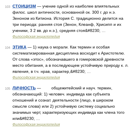
СТОИЦИЗМ
— учение одной из наиболее влиятельных
103
филос. школ античности, основанной ок. 300 г. до н.э.
Зеноном из Китиона. История С. традиционно делится на
три периода: ранняя стоя (Зенон, Клеанф, Хрисипп и их
ученики, 3 2 вв. до н.э.), средняя стоя&#8230; …
Философская энциклопедия
ЭТИКА
— 1) наука о морали. Как термин и особая
104
систематизированная дисциплина восходит к Аристотелю.
От слова «этос», обозначавшего в гомеровской древности
место обитания, а в последующем устойчивую природу к. л.
явления, в т.ч. нрав, характер,&#8230; …
Философская энциклопедия
ЛИЧНОСТЬ
— общежитейский и науч. термин,
105
обозначающий: 1) человеч. индивида как субъекта
отношений и сознат. деятельности (лицо, в широком
смысле слова) или 2) устойчивую систему социально
значимых черт, характеризующих индивида как члена того
или&#8230; …
Философская энциклопедия