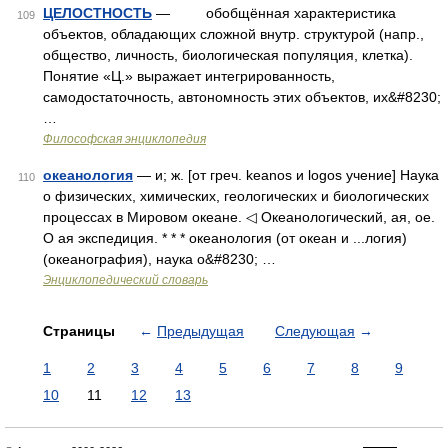
ЦЕЛОСТНОСТЬ
— обобщённая характеристика
109
объектов, обладающих сложной внутр. структурой (напр.,
общество, личность, биологическая популяция, клетка).
Понятие «Ц.» выражает интегрированность,
самодостаточность, автономность этих объектов, их&#8230;
…
Философская энциклопедия
океанология
— и; ж. [от греч. keanos и logos учение] Наука
110
о физических, химических, геологических и биологических
процессах в Мировом океане. ◁ Океанологический, ая, ое.
О ая экспедиция. * * * океанология (от океан и ...логия)
(океанография), наука о&#8230; …
Энциклопедический словарь
Страницы
←
Предыдущая
Следующая
→
1
2
3
4
5
6
7
8
9
10
11
12
13