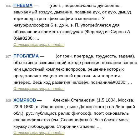
ПНЕВМА
— (греч. , первоначально дуновение,
106
вдыхаемый воздух, дыхание, позднее дух, от дую, дышу),
термин др. греч. философии и медицины. У
натурфилософов 6 в. до н. э. П. употребляется для
обозначения элемента «воздуха» (Ферекид из Сироса А
8;&#8230; …
Философская энциклопедия
ПРОБЛЕМА
— (от греч. преграда, трудность, задача),
107
объективно возникающий в ходе развития познания вопрос
или целостный комплекс вопросов, решение которых
представляет существенный практич. или теоретич.
интерес. Весь ход развития человеч. познания&#8230; …
Философская энциклопедия
ХОМЯКОВ
— Алексей Степанович (1.5.1804, Москва,
108
23.9.1860, с. Ивановское, ныне Данковского р на Липецкой
обл.), рус. публицист, религ. философ, поэт; основатель
славянофильства (см. Славянофилы). Был близок моск.
кружку любомудров. Сторонник отмены …
Философская энциклопедия