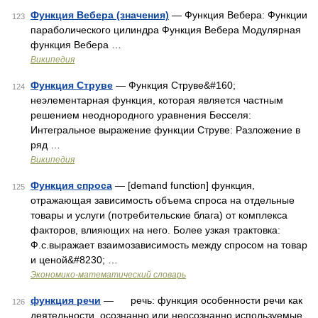
Функция Вебера (значения)
— Функция Вебера: Функции
123
параболического цилиндра Функция Вебера Модулярная
функция Вебера …
Википедия
Функция Струве
— Функция Струве&#160;
124
неэлементарная функция, которая является частным
решением неоднородного уравнения Бесселя:
Интегральное выражение функции Струве: Разложение в
ряд …
Википедия
Функция спроса
— [demand function] функция,
125
отражающая зависимость объема спроса на отдельные
товары и услуги (потребительские блага) от комплекса
факторов, влияющих на него. Более узкая трактовка:
Ф.с.выражает взаимозависимость между спросом на товар
и ценой&#8230; …
Экономико-математический словарь
функция речи
— речь: функция особенности речи как
126
деятельности, осознанно или неосознанно используемые