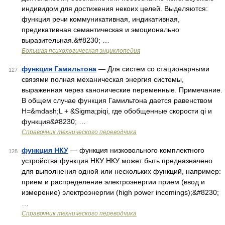
индивидом для достижения некоих целей. Выделяются:
функция речи коммуникативная, индикативная,
предикативная семантическая и эмоционально
выразительная.&#8230; …
Большая психологическая энциклопедия
функция Гамильтона
— Для систем со стационарными
127
связями полная механическая энергия системы,
выраженная через канонические переменные. Примечание.
В общем случае функция Гамильтона дается равенством
H=&mdash;L + &Sigma;piqi, где обобщенные скорости qi и
функция&#8230; …
Справочник технического переводчика
функция НКУ
— функция низковольного комплектного
128
устройства функция НКУ НКУ может быть предназначено
для выполнения одной или нескольких функций, например:
прием и распределение электроэнергии прием (ввод и
измерение) электроэнергии (high power incomings);&#8230;
…
Справочник технического переводчика