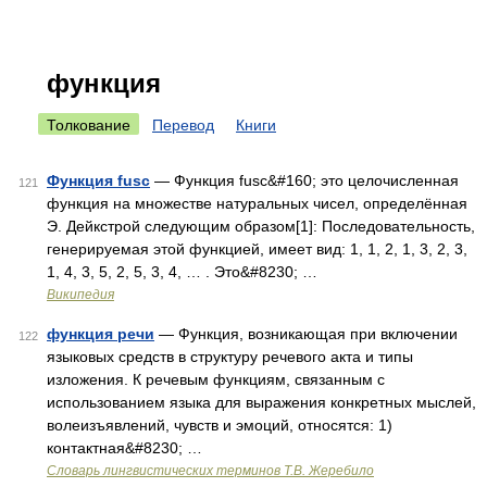
функция
Толкование
Перевод
Книги
Функция fusc
— Функция fusc&#160; это целочисленная
121
функция на множестве натуральных чисел, определённая
Э. Дейкстрой следующим образом[1]: Последовательность,
генерируемая этой функцией, имеет вид: 1, 1, 2, 1, 3, 2, 3,
1, 4, 3, 5, 2, 5, 3, 4, … . Это&#8230; …
Википедия
функция речи
— Функция, возникающая при включении
122
языковых средств в структуру речевого акта и типы
изложения. К речевым функциям, связанным с
использованием языка для выражения конкретных мыслей,
волеизъявлений, чувств и эмоций, относятся: 1)
контактная&#8230; …
Словарь лингвистических терминов Т.В. Жеребило