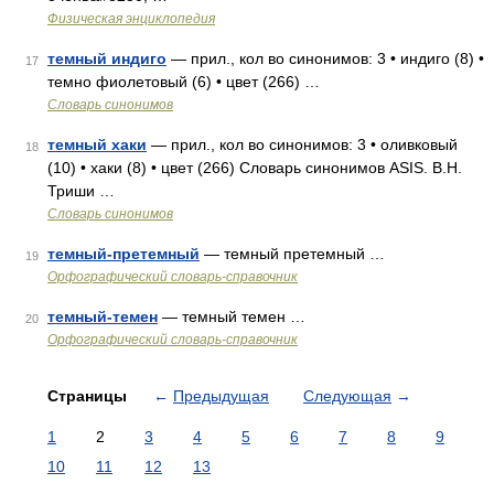
Физическая энциклопедия
темный индиго
— прил., кол во синонимов: 3 • индиго (8) •
17
темно фиолетовый (6) • цвет (266) …
Словарь синонимов
темный хаки
— прил., кол во синонимов: 3 • оливковый
18
(10) • хаки (8) • цвет (266) Словарь синонимов ASIS. В.Н.
Триши …
Словарь синонимов
темный-претемный
— темный претемный …
19
Орфографический словарь-справочник
темный-темен
— темный темен …
20
Орфографический словарь-справочник
Страницы
←
Предыдущая
Следующая
→
1
2
3
4
5
6
7
8
9
10
11
12
13