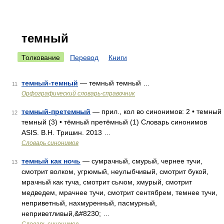
темный
Толкование
Перевод
Книги
темный-темный
— темный темный …
11
Орфографический словарь-справочник
темный-претемный
— прил., кол во синонимов: 2 • темный
12
темный (3) • тёмный претёмный (1) Словарь синонимов
ASIS. В.Н. Тришин. 2013 …
Словарь синонимов
темный как ночь
— сумрачный, смурый, чернее тучи,
13
смотрит волком, угрюмый, неулыбчивый, смотрит букой,
мрачный как туча, смотрит сычом, хмурый, смотрит
медведем, мрачнее тучи, смотрит сентябрем, темнее тучи,
неприветный, нахмуренный, пасмурный,
неприветливый,&#8230; …