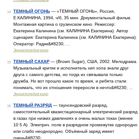
Словарь синонимов
ТЕМНЫЙ ОГОНЬ
— «ТЕМНЫЙ ОГОНЬ», Россия,
14
Е.КАЛИНИНА, 1994, ч/б, 35 мин. Документальный фильм.
Монтажная картина о грузинском кино. Режиссер:
Екатерина Калинина (см. КАЛИНИНА Екатерина). Автор
сценария: Екатерина Калинина (см. КАЛИНИНА Екатерина).
Оператор: Радик&#8230; …
Энциклопедия кино
ТЕМНЫЙ САХАР
— (Brown Sugar), США, 2002. Мелодрама.
15
Музыкальный критик и исполнитель хип хопа знали друг
друга с самого детства, но тогда их связывала только
дружба. Но вот прошло какое то время, и ребята стали
понимать, что их отношения переросли в нечто&#8230; …
Энциклопедия кино
ТЕМНЫЙ РАЗРЯД
— таунсендовский разряд,
16
самостоятельный квазистационарный электрический разряд
в газах при низких давлениях и очень малых токах (менее
10 5 А). Электрич. поле в разрядном промежутке однородно
или слабо неоднородно. Объёмный заряд имеет
очень&#8230; …