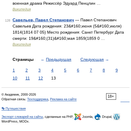
военная драма Режиссёр Эдуард Пенцлин …
Википедия
Савельев, Павел Степанович
— Павел Степанович
128
Савельев Дата рождения: 23&#160;июня (5&#160;июля)
1814(1814 07 05) Место рождения: Санкт Петербург Дата
смерти: 19&#160;(31)&#160;мая 1859(1859 0 …
Википедия
Страницы
←
Предыдущая
Следующая
→
1
2
3
4
5
6
7
8
9
10
11
12
13
© Академик, 2000-2026
18+
Обратная связь:
Техподдержка
,
Реклама на сайте
👣 Путешествия
Экспорт словарей на сайты
, сделанные на PHP,
Joomla,
Drupal,
WordPress, MODx.