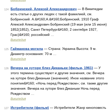
Википедия
Бобринский, Алексей Александрович
— В Википедии
124
есть статьи о других людях с такой фамилией, см.
Бобринский. А.&#160;А.&#160;Бобринский, 1910 Граф
Алексей Александрович Бобринский (19 мая (или 15 июня)
1852(1852), Санкт Петербург&#160; 2 сентября 1927,
Грас)&#160; российский …
Википедия
Гайманова могила
— Страна: Украина Высота: 9 м.
125
Диаметр основания: 70 м …
Википедия
Вечера на хуторе близ Диканьки (фильм, 1961)
— У
126
этого термина существуют и другие значения, см. Вечера
на хуторе близ Диканьки (значения). Иное название этого
понятия&#160; «Ночь перед Рождеством»; см. также другие
значения. Вечера на хуторе близ Диканьки Ночь перед
Рождеством …
Википедия
Истребители (фильм)
— Истребители Жанр киноповесть
127