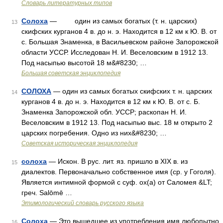
Словарь литературных типов
Солоха
— один из самых богатых (т. н. царских)
13
скифских курганов 4 в. до н. э. Находится в 12 км к Ю. В. от
с. Большая Знаменка, в Васильевском районе Запорожской
области УССР. Исследован Н. И. Веселовским в 1912 13.
Под насыпью высотой 18 м&#8230; …
Большая советская энциклопедия
СОЛОХА
— один из самых богатых скифских т. н. царских
14
курганов 4 в. до н. э. Находится в 12 км к Ю. В. от с. Б.
Знаменка Запорожской обл. УССР; раскопан Н. И.
Веселовским в 1912 13. Под насыпью выс. 18 м открыто 2
царских погребения. Одно из них&#8230; …
Советская историческая энциклопедия
солоха
— Искон. В рус. лит. яз. пришло в XIX в. из
15
диалектов. Первоначально собственное имя (ср. у Гоголя).
Является интимной формой с суф. ох(а) от Саломея &LT;
греч. Salōmē …
Этимологический словарь русского языка
Солоха
— Это вышедшее из употребления имя любопытно
16