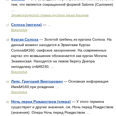
тем, что является сокращенной формой Salome (Саломея)
…
Этимологический словарь русского языка Крылова
Солоха (могила)
— …
17
Википедия
Курган Солоха
— Золотой гребень из кургана Солоха. На
18
данный момент находится в Эрмитаже Курган
Солоха&#160; скифское захоронение. На современных
картах это возвышение обозначается как курган Могила
Знаменская. Находится на левом берегу Днепра
неподалеку от&#8230; …
Википедия
Лепс, Григорий Викторович
— Основная информация
19
Имя&#160;при рождении …
Википедия
Ночь перед Рождеством (опера)
— У этого термина
20
существуют и другие значения, см. Ночь перед Рождеством
(значения). Опера Ночь перед Рождеством …