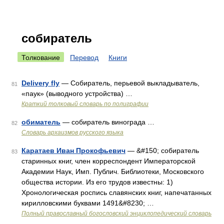
собиратель
Толкование
Перевод
Книги
Delivery fly
— Собиратель, перьевой выкладыватель,
81
«паук» (выводного устройства) …
Краткий толковый словарь по полиграфии
обиматель
— собиратель винограда …
82
Cловарь архаизмов русского языка
Каратаев Иван Прокофьевич
— &#150; собиратель
83
старинных книг, член корреспондент Императорской
Академии Наук, Имп. Публич. Библиотеки, Московского
общества истории. Из его трудов известны: 1)
Хронологическая роспись славянских книг, напечатанных
кирилловскими буквами 1491&#8230; …
Полный православный богословский энциклопедический словарь