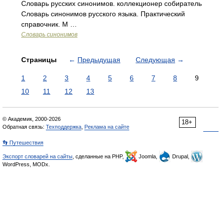
Словарь русских синонимов. коллекционер собиратель
Словарь синонимов русского языка. Практический
справочник. М …
Словарь синонимов
Страницы
←
Предыдущая
Следующая
→
1
2
3
4
5
6
7
8
9
10
11
12
13
© Академик, 2000-2026
18+
Обратная связь:
Техподдержка
,
Реклама на сайте
👣 Путешествия
Экспорт словарей на сайты
, сделанные на PHP,
Joomla,
Drupal,
WordPress, MODx.