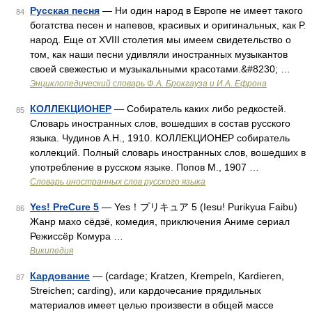
Русская песня
— Ни один народ в Европе не имеет такого
84
богатства песен и напевов, красивых и оригинальных, как Р.
народ. Еще от XVIII столетия мы имеем свидетельство о
том, как наши песни удивляли иностранных музыкантов
своей свежестью и музыкальными красотами.&#8230; …
Энциклопедический словарь Ф.А. Брокгауза и И.А. Ефрона
КОЛЛЕКЦИОНЕР
— Собиратель каких либо редкостей.
85
Словарь иностранных слов, вошедших в состав русского
языка. Чудинов А.Н., 1910. КОЛЛЕКЦИОНЕР собиратель
коллекций. Полный словарь иностранных слов, вошедших в
употребление в русском языке. Попов М., 1907 …
Словарь иностранных слов русского языка
Yes! PreCure 5
— Yes！プリキュア 5 (Iesu! Purikyua Faibu)
86
Жанр махо сёдзё, комедия, приключения Аниме сериал
Режиссёр Комура …
Википедия
Кардование
— (cardage; Kratzen, Krempeln, Kardieren,
87
Streichen; carding), или кардочесание прядильных
материалов имеет целью произвести в общей массе