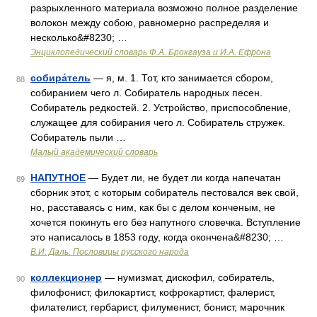
разрыхленного материала возможно полное разделение
волокон между собою, равномерно распределяя и
несколько&#8230; …
Энциклопедический словарь Ф.А. Брокгауза и И.А. Ефрона
собира́тель
— я, м. 1. Тот, кто занимается сбором,
88
собиранием чего л. Собиратель народных песен.
Собиратель редкостей. 2. Устройство, приспособление,
служащее для собирания чего л. Собиратель стружек.
Собиратель пыли …
Малый академический словарь
НАПУТНОЕ
— Будет ли, не будет ли когда напечатан
89
сборник этот, с которым собиратель пестовался век свой,
но, расставаясь с ним, как бы с делом конченым, не
хочется покинуть его без напутного словечка. Вступление
это написалось в 1853 году, когда окончена&#8230; …
В.И. Даль. Пословицы русского народа
коллекционер
— нумизмат, дискофил, собиратель,
90
филофонист, филокартист, кофрокартист, фалерист,
филателист, гербарист, филуменист, бонист, марочник