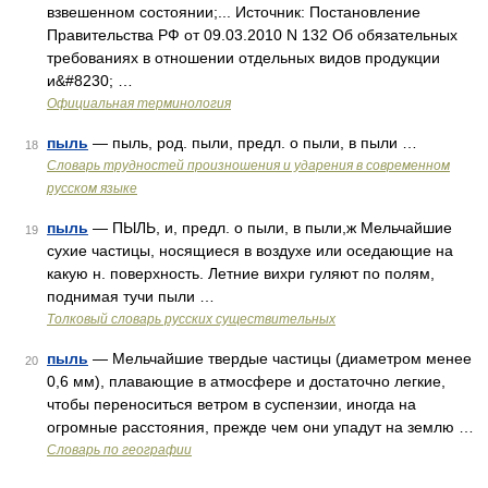
взвешенном состоянии;... Источник: Постановление
Правительства РФ от 09.03.2010 N 132 Об обязательных
требованиях в отношении отдельных видов продукции
и&#8230; …
Официальная терминология
пыль
— пыль, род. пыли, предл. о пыли, в пыли …
18
Словарь трудностей произношения и ударения в современном
русском языке
пыль
— ПЫЛЬ, и, предл. о пыли, в пыли,ж Мельчайшие
19
сухие частицы, носящиеся в воздухе или оседающие на
какую н. поверхность. Летние вихри гуляют по полям,
поднимая тучи пыли …
Толковый словарь русских существительных
пыль
— Мельчайшие твердые частицы (диаметром менее
20
0,6 мм), плавающие в атмосфере и достаточно легкие,
чтобы переноситься ветром в суспензии, иногда на
огромные расстояния, прежде чем они упадут на землю …
Словарь по географии