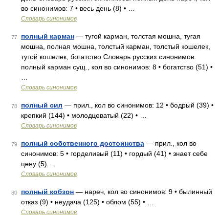
во синонимов: 7 • весь день (8) • …
Словарь синонимов
полный карман
— тугой карман, толстая мошна, тугая
77
мошна, полная мошна, толстый карман, толстый кошелек,
тугой кошелек, богатство Словарь русских синонимов.
полный карман сущ., кол во синонимов: 8 • богатство (51) •
…
Словарь синонимов
полный сил
— прил., кол во синонимов: 12 • бодрый (39) •
78
крепкий (144) • молодцеватый (22) • …
Словарь синонимов
полный собственного достоинства
— прил., кол во
79
синонимов: 5 • горделивый (11) • гордый (41) • знает себе
цену (5) …
Словарь синонимов
полный кобзон
— нареч, кол во синонимов: 9 • былинный
80
отказ (9) • неудача (125) • облом (55) • …
Словарь синонимов