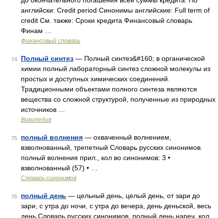
до окончательного погашения всей суммы кредита. По
английски: Credit period Синонимы английские: Full term of
credit См. также: Сроки кредита Финансовый словарь
Финам …
Финансовый словарь
Полный синтез
— Полный синтез&#160; в органической
74
химии полный лабораторный синтез сложной молекулы из
простых и доступных химических соединений.
Традиционными объектами полного синтеза являются
вещества со сложной структурой, полученные из природных
источников …
Википедия
полный волнения
— охваченный волнением,
75
взволнованный, трепетный Словарь русских синонимов.
полный волнения прил., кол во синонимов: 3 •
взволнованный (57) • …
Словарь синонимов
полный день
— цельный день, целый день, от зари до
76
зари, с утра до ночи, с утра до вечера, день деньской, весь
день Словарь русских синонимов. полный день нареч, кол