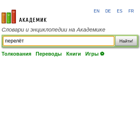
EN
DE
ES
FR
academic.ru
Словари и энциклопедии на Академике
Найти!
Толкования
Переводы
Книги
Игры ⚽