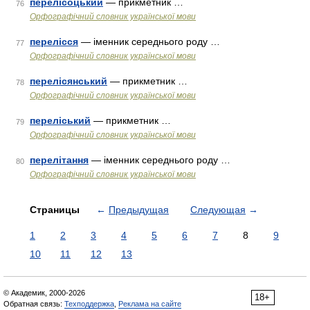
перелісоцький
— прикметник …
76
Орфографічний словник української мови
перелісся
— іменник середнього роду …
77
Орфографічний словник української мови
перелісянський
— прикметник …
78
Орфографічний словник української мови
переліський
— прикметник …
79
Орфографічний словник української мови
перелітання
— іменник середнього роду …
80
Орфографічний словник української мови
Страницы
←
Предыдущая
Следующая
→
1
2
3
4
5
6
7
8
9
10
11
12
13
© Академик, 2000-2026
18+
Обратная связь:
Техподдержка
,
Реклама на сайте