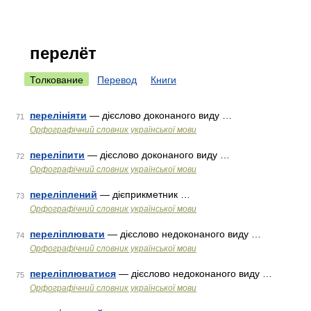
перелёт
Толкование
Перевод
Книги
перелініяти
— дієслово доконаного виду …
71
Орфографічний словник української мови
переліпити
— дієслово доконаного виду …
72
Орфографічний словник української мови
переліплений
— дієприкметник …
73
Орфографічний словник української мови
переліплювати
— дієслово недоконаного виду …
74
Орфографічний словник української мови
переліплюватися
— дієслово недоконаного виду …
75
Орфографічний словник української мови