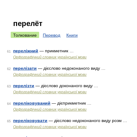
перелёт
Толкование
Перевод
Книги
переліжний
— прикметник …
61
Орфографічний словник української мови
перелізати
— дієслово недоконаного виду …
62
Орфографічний словник української мови
перелізти
— дієслово доконаного виду …
63
Орфографічний словник української мови
переліковуваний
— дієприкметник …
64
Орфографічний словник української мови
переліковувати
— дієслово недоконаного виду розм …
65
Орфографічний словник української мови