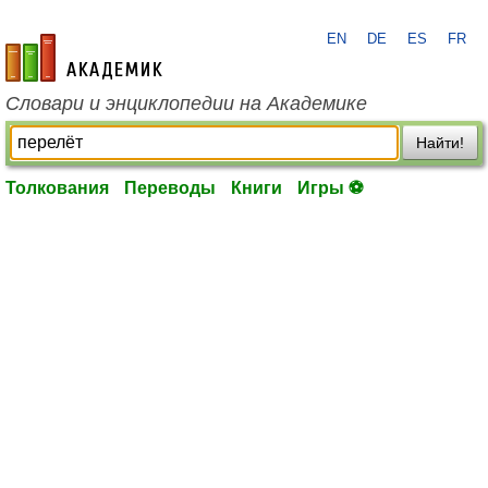
EN
DE
ES
FR
academic.ru
Словари и энциклопедии на Академике
Найти!
Толкования
Переводы
Книги
Игры ⚽