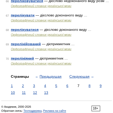
переліковуватися
— дієслово недоконаного виду розм …
66
Орфографічний словник української мови
перелікувати
— дієслово доконаного виду …
67
Орфографічний словник української мови
перелікуватися
— дієслово доконаного виду …
68
Орфографічний словник української мови
перелінійований
— дієприкметник …
69
Орфографічний словник української мови
перелініяний
— дієприкметник …
70
Орфографічний словник української мови
Страницы
←
Предыдущая
Следующая
→
1
2
3
4
5
6
7
8
9
10
11
12
13
© Академик, 2000-2026
18+
Обратная связь:
Техподдержка
,
Реклама на сайте