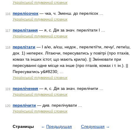
Український тлумачний словник
перелісочок
— чка, ч. Зменш. до перелісок …
116
Український тлумачний словник
перелітання
— я, с. Дія за знач. перелітати I …
117
Український тлумачний словник
перелітати
— I а/ю, а/єш, недок., перелеті/ти, лечу/, лети/ш,
118
док. 1) неперех. Літаючи, пересуватись у повітрі (про птахів,
комах та інших істот, що мають крила). || Змінювати при
пересуванні одне місце на інше (про птахів, комах і т. ін.). ||
Пересуватись у&#8230; …
Український тлумачний словник
перелічення
— я, с. Дія за знач. перелічити …
119
Український тлумачний словник
перелічити
— див. перелічувати …
120
Український тлумачний словник
Страницы
←
Предыдущая
Следующая
→