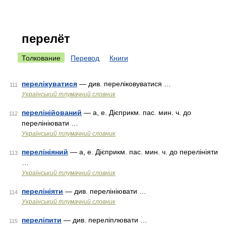
перелёт
Толкование
Перевод
Книги
перелікуватися
— див. переліковуватися …
111
Український тлумачний словник
перелінійований
— а, е. Дієприкм. пас. мин. ч. до
112
перелініювати …
Український тлумачний словник
перелініяний
— а, е. Дієприкм. пас. мин. ч. до перелініяти
113
…
Український тлумачний словник
перелініяти
— див. перелініювати …
114
Український тлумачний словник
переліпити
— див. переліплювати …
115