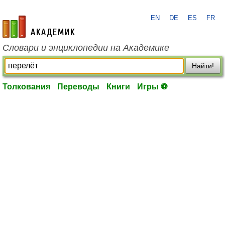
EN
DE
ES
FR
academic.ru
Словари и энциклопедии на Академике
Найти!
Толкования
Переводы
Книги
Игры ⚽