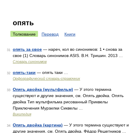
опять
Толкование
Перевод
Книги
опять за свое
— нареч, кол во синонимов: 1 • снова за
31
свое (1) Словарь синонимов ASIS. В.Н. Тришин. 2013 …
Словарь синонимов
опять-таки
— опять таки …
32
Орфографический словарь-справочник
Опять двойка (мультфильм)
— У этого термина
33
существуют и другие значения, см. Опять двойка. Опять
двойка Тип мультфильма рисованный Приквелы
Приключения Мурзилки Сиквелы …
Википедия
Опять двойка (картина)
— У этого термина существуют и
34
другие значения, см. Опять двойка. Фёдор Решетников …