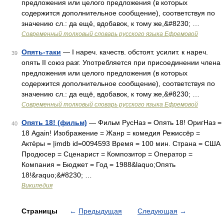
предложения или целого предложения (в которых
содержится дополнительное сообщение), соответствуя по
значению сл.: да ещё, вдобавок, к тому же,&#8230; …
Современный толковый словарь русского языка Ефремовой
Опять-таки
— I нареч. качеств. обстоят. усилит. к нареч.
39
опять II союз разг. Употребляется при присоединении члена
предложения или целого предложения (в которых
содержится дополнительное сообщение), соответствуя по
значению сл.: да ещё, вдобавок, к тому же,&#8230; …
Современный толковый словарь русского языка Ефремовой
Опять 18! (фильм)
— Фильм РусНаз = Опять 18! ОригНаз =
40
18 Again! Изображение = Жанр = комедия Режиссёр =
Актёры = |imdb id=0094593 Время = 100 мин. Страна = США
Продюсер = Сценарист = Композитор = Оператор =
Компания = Бюджет = Год = 1988&laquo;Опять
18!&raquo;&#8230; …
Википедия
Страницы
←
Предыдущая
Следующая
→