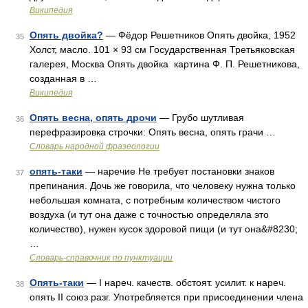
Википедия
Опять двойка?
— Фёдор Решетников Опять двойка, 1952
35
Холст, масло. 101 × 93 см Государственная Третьяковская
галерея, Москва Опять двойка картина Ф. П. Решетникова,
созданная в …
Википедия
Опять весна, опять дрочи
— Грубо шутливая
36
перефразировка строчки: Опять весна, опять грачи …
Словарь народной фразеологии
опять-таки
— наречие Не требует постановки знаков
37
препинания. Дочь же говорила, что человеку нужна только
небольшая комната, с потребным количеством чистого
воздуха (и тут она даже с точностью определяла это
количество), нужен кусок здоровой пищи (и тут она&#8230;
…
Словарь-справочник по пунктуации
Опять-таки
— I нареч. качеств. обстоят. усилит. к нареч.
38
опять II союз разг. Употребляется при присоединении члена