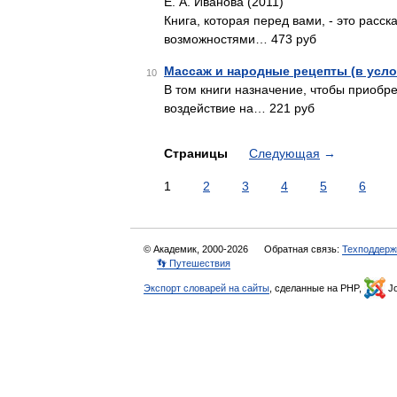
Е. А. Иванова (2011)
Книга, которая перед вами, - это расск
возможностями… 473 руб
Массаж и народные рецепты (в усло
10
В том книги назначение, чтобы приобр
воздействие на… 221 руб
Страницы
Следующая
→
1
2
3
4
5
6
© Академик, 2000-2026
Обратная связь:
Техподдерж
👣 Путешествия
Экспорт словарей на сайты
, сделанные на PHP,
Jo