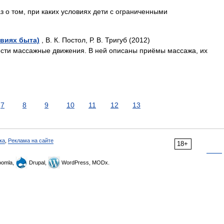
аз о том, при каких условиях дети с ограниченными
виях быта)
, В. К. Постол, Р. В. Тригуб (2012)
ести массажные движения. В ней описаны приёмы массажа, их
7
8
9
10
11
12
13
ка
,
Реклама на сайте
18+
omla,
Drupal,
WordPress, MODx.