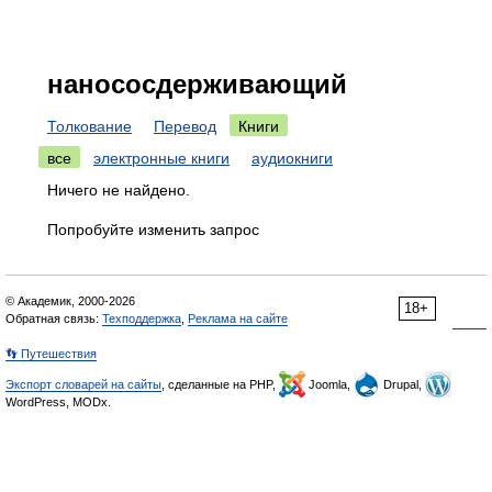
нанососдерживающий
Толкование
Перевод
Книги
все
электронные книги
аудиокниги
Ничего не найдено.
Попробуйте изменить запрос
© Академик, 2000-2026
18+
Обратная связь:
Техподдержка
,
Реклама на сайте
👣 Путешествия
Экспорт словарей на сайты
, сделанные на PHP,
Joomla,
Drupal,
WordPress, MODx.