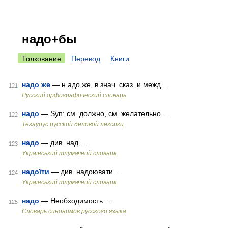
надо+бы
Толкование
Перевод
Книги
надо же
— н адо же, в знач. сказ. и межд …
121
Русский орфографический словарь
надо
— Syn: см. должно, см. желательно …
122
Тезаурус русской деловой лексики
надо
— див. над …
123
Український тлумачний словник
надоїти
— див. надоювати …
124
Український тлумачний словник
надо
— Необходимость …
125
Словарь синонимов русского языка