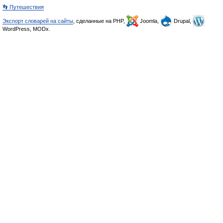
👣 Путешествия
Экспорт словарей на сайты
, сделанные на PHP,
Joomla,
Drupal,
WordPress, MODx.