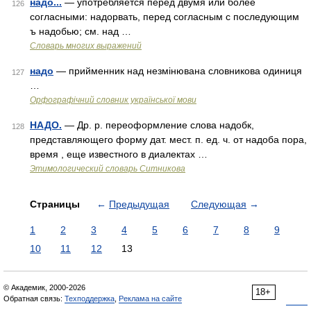
надо...
— употребляется перед двумя или более
126
согласными: надорвать, перед согласным с последующим
ъ надобью; см. над …
Словарь многих выражений
надо
— прийменник над незмінювана словникова одиниця
127
…
Орфографічний словник української мови
НАДО.
— Др. р. переоформление слова надобк,
128
представляющего форму дат. мест. п. ед. ч. от надоба пора,
время , еще известного в диалектах …
Этимологический словарь Ситникова
Страницы
←
Предыдущая
Следующая
→
1
2
3
4
5
6
7
8
9
10
11
12
13
© Академик, 2000-2026
18+
Обратная связь:
Техподдержка
,
Реклама на сайте