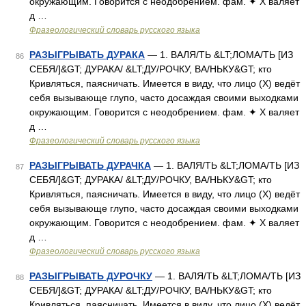
окружающим. Говорится с неодобрением. фам. ✦ Х валяет
д …
Фразеологический словарь русского языка
РАЗЫГРЫВАТЬ ДУРАКА
— 1. ВАЛЯ/ТЬ &LT;ЛОМА/ТЬ [ИЗ
86
СЕБЯ/]&GT; ДУРАКА/ &LT;ДУ/РОЧКУ, ВА/НЬКУ&GT; кто
Кривляться, паясничать. Имеется в виду, что лицо (Х) ведёт
себя вызывающе глупо, часто досаждая своими выходками
окружающим. Говорится с неодобрением. фам. ✦ Х валяет
д …
Фразеологический словарь русского языка
РАЗЫГРЫВАТЬ ДУРАЧКА
— 1. ВАЛЯ/ТЬ &LT;ЛОМА/ТЬ [ИЗ
87
СЕБЯ/]&GT; ДУРАКА/ &LT;ДУ/РОЧКУ, ВА/НЬКУ&GT; кто
Кривляться, паясничать. Имеется в виду, что лицо (Х) ведёт
себя вызывающе глупо, часто досаждая своими выходками
окружающим. Говорится с неодобрением. фам. ✦ Х валяет
д …
Фразеологический словарь русского языка
РАЗЫГРЫВАТЬ ДУРОЧКУ
— 1. ВАЛЯ/ТЬ &LT;ЛОМА/ТЬ [ИЗ
88
СЕБЯ/]&GT; ДУРАКА/ &LT;ДУ/РОЧКУ, ВА/НЬКУ&GT; кто
Кривляться, паясничать. Имеется в виду, что лицо (Х) ведёт