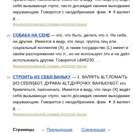
себя вызывающе глупо, часто досаждая своими выходками
окружающим. Говорится с неодобрением. фам. ✦ Х валяет
д …
Фразеологический словарь русского языка
СОБАКА НА СЕНЕ
— кто, что быть; делать что л. Ни себе,
89
ни другим. Имеется в виду, что лицо, группа лиц или
социальный коллектив (Х), а также государство (L) имеет в
своём распоряжении что л., но не использует это и не даёт
использовать другим. Говорится с&#8230; …
Фразеологический словарь русского языка
СТРОИТЬ ИЗ СЕБЯ ВАНЬКУ
— 1. ВАЛЯ/ТЬ &LT;ЛОМА/ТЬ
90
[ИЗ СЕБЯ/]&GT; ДУРАКА/ &LT;ДУ/РОЧКУ, ВА/НЬКУ&GT; кто
Кривляться, паясничать. Имеется в виду, что лицо (Х) ведёт
себя вызывающе глупо, часто досаждая своими выходками
окружающим. Говорится с неодобрением. фам. ✦ Х валяет
д …
Фразеологический словарь русского языка
Страницы
←
Предыдущая
Следующая
→