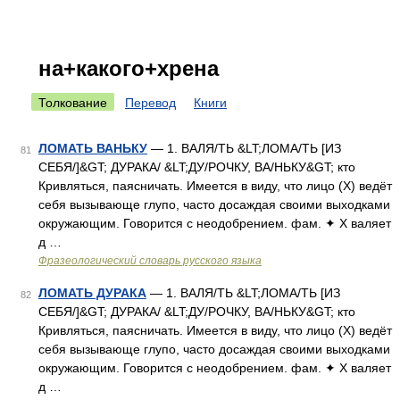
на+какого+хрена
Толкование
Перевод
Книги
ЛОМАТЬ ВАНЬКУ
— 1. ВАЛЯ/ТЬ &LT;ЛОМА/ТЬ [ИЗ
81
СЕБЯ/]&GT; ДУРАКА/ &LT;ДУ/РОЧКУ, ВА/НЬКУ&GT; кто
Кривляться, паясничать. Имеется в виду, что лицо (Х) ведёт
себя вызывающе глупо, часто досаждая своими выходками
окружающим. Говорится с неодобрением. фам. ✦ Х валяет
д …
Фразеологический словарь русского языка
ЛОМАТЬ ДУРАКА
— 1. ВАЛЯ/ТЬ &LT;ЛОМА/ТЬ [ИЗ
82
СЕБЯ/]&GT; ДУРАКА/ &LT;ДУ/РОЧКУ, ВА/НЬКУ&GT; кто
Кривляться, паясничать. Имеется в виду, что лицо (Х) ведёт
себя вызывающе глупо, часто досаждая своими выходками
окружающим. Говорится с неодобрением. фам. ✦ Х валяет
д …