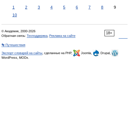
1
2
3
4
5
6
7
8
9
10
© Академик, 2000-2026
18+
Обратная связь:
Техподдержка
,
Реклама на сайте
👣 Путешествия
Экспорт словарей на сайты
, сделанные на PHP,
Joomla,
Drupal,
WordPress, MODx.