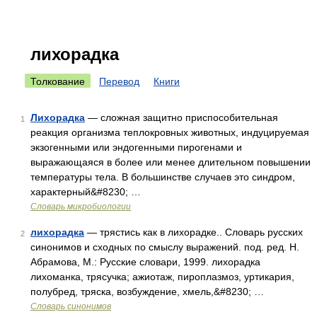
лихорадка
Толкование
Перевод
Книги
Лихорадка
— сложная защитно приспособительная
1
реакция организма теплокровных животных, индуцируемая
экзогенными или эндогенными пирогенами и
выражающаяся в более или менее длительном повышении
температуры тела. В большинстве случаев это синдром,
характерный&#8230; …
Словарь микробиологии
лихорадка
— трястись как в лихорадке.. Словарь русских
2
синонимов и сходных по смыслу выражений. под. ред. Н.
Абрамова, М.: Русские словари, 1999. лихорадка
лихоманка, трясучка; ажиотаж, пироплазмоз, уртикария,
полубред, тряска, возбуждение, хмель,&#8230; …
Словарь синонимов