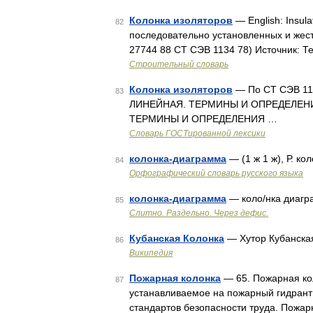
Колонка изоляторов
— English: Insul
82
последовательно установленных и жес
27744 88 СТ СЭВ 1134 78) Источник: Т
Строительный словарь
Колонка изоляторов
— По СТ СЭВ 11
83
ЛИНЕЙНАЯ. ТЕРМИНЫ И ОПРЕДЕЛЕНИЯ
ТЕРМИНЫ И ОПРЕДЕЛЕНИЯ …
Словарь ГОСТированной лексики
колонка-диаграмма
— (1 ж 1 ж), Р. к
84
Орфографический словарь русского языка
колонка-диаграмма
— коло/нка диагра
85
Слитно. Раздельно. Через дефис.
Кубанская Колонка
— Хутор Кубанска
86
Википедия
Пожарная колонка
— 65. Пожарная кол
87
устанавливаемое на пожарный гидрант 
стандартов безопасности труда. Пожа