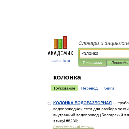
Словари и энциклоп
academic.ru
Толкования
Переводы
колонка
Толкование
Перевод
Книги
КОЛОНКА ВОДОРАЗБОРНАЯ
— трубо
81
водопроводной сети для разбора хозяйс
внутренний водопровод (Болгарский яз
язык;&#8230; …
Строительный словарь