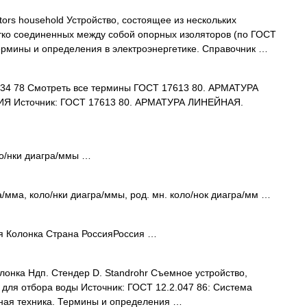
ators household Устройство, состоящее из нескольких
тко соединенных между собой опорных изоляторов (по ГОСТ
ермины и определения в электроэнергетике. Справочник …
34 78 Смотреть все термины ГОСТ 17613 80. АРМАТУРА
 Источник: ГОСТ 17613 80. АРМАТУРА ЛИНЕЙНАЯ.
оло/нки диагра/ммы …
/мма, коло/нки диагра/ммы, род. мн. коло/нок диагра/мм …
я Колонка Страна РоссияРоссия …
онка Ндп. Стендер D. Standrohr Съемное устройство,
для отбора воды Источник: ГОСТ 12.2.047 86: Система
рная техника. Термины и определения …