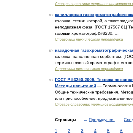
Словарь-справочник терминов нормативно-
капиллярная газохроматографическ
88
колонка, стенки которой, а также жидко
неподвижная фаза. [ГОСТ 17567 81] 
газовый хроматограф&#8230; …
Справочник технического переводчика
насадочная газохроматографическа
89
колонка, наполненная сорбентом. [ГО
термины газовый хроматограф и его к
Справочник технического переводчика
ГОСТ Р 53250-2009: Техника пожарна
90
Методы испытаний
— Терминология Г
Общие технические требования. Метод
или приспособление, предназначенное
Словарь-справочник терминов нормативно-
Страницы
←
Предыдущая
Сле
1
2
3
4
5
6