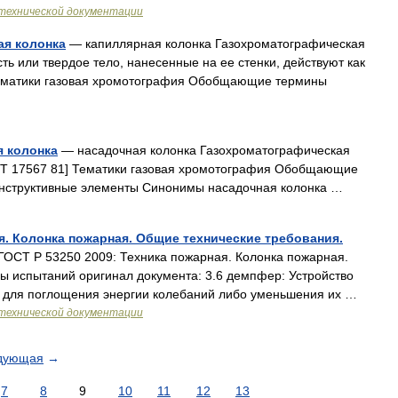
технической документации
ая колонка
— капиллярная колонка Газохроматографическая
сть или твердое тело, нанесенные на ее стенки, действуют как
Тематики газовая хромотография Обобщающие термины
я колонка
— насадочная колонка Газохроматографическая
СТ 17567 81] Тематики газовая хромотография Обобщающие
онструктивные элементы Синонимы насадочная колонка …
я. Колонка пожарная. Общие технические требования.
ОСТ Р 53250 2009: Техника пожарная. Колонка пожарная.
ы испытаний оригинал документа: 3.6 демпфер: Устройство
 для поглощения энергии колебаний либо уменьшения их …
технической документации
дующая
→
7
8
9
10
11
12
13