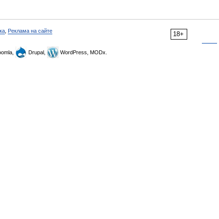
ка
,
Реклама на сайте
18+
omla,
Drupal,
WordPress, MODx.