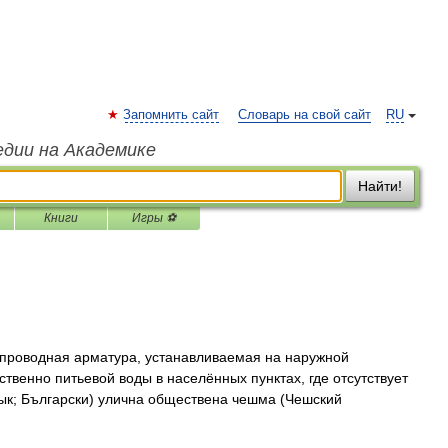
Запомнить сайт
Словарь на свой сайт
RU
едии на Академике
Найти!
Книги
Игры ⚽
проводная арматура, устанавливаемая на наружной
твенно питьевой воды в населённых пунктах, где отсутствует
ык; Български) улична обществена чешма (Чешский