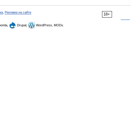
ка
,
Реклама на сайте
18+
omla,
Drupal,
WordPress, MODx.