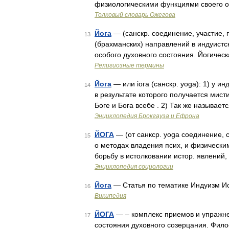
физиологическими функциями своего о
Толковый словарь Ожегова
Йога
— (санскр. соединение, участие, 
13
(брахманских) направлений в индуист
особого духовного состояния. Йогичес
Религиозные термины
Йога
— или iога (санскр. yoga): 1) у 
14
в результате которого получается мист
Боге и Бога всебе . 2) Так же называе
Энциклопедия Брокгауза и Ефрона
ЙОГА
— (от санкср. yoga соединение, с
15
о методах владения псих, и физическ
борьбу в истолковании истор. явлений
Энциклопедия социологии
Йога
— Статья по тематике Индуизм И
16
Википедия
ЙОГА
— – комплекс приемов и упражне
17
состояния духовного созерцания. Фил