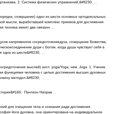
рганизма. 2. Система физических упражнений,&#8230; …
порядок, созерцание) одно из шести основных ортодоксальных
ской мысли, выработавшей комплекс приемов для достижения
кая техника имеет два связанн …
индусов напряженное сосредоточениедуха, созерцание Божества,
ическоесоединение души с Богом, когда душа чувствует себя в
тся одна из шести&#8230; …
осредоточение мыслей) англ. yoga/Yoga; нем. Joga. 1. Учение
ими функциями человека с целью достижения высших духовных
, смену методол.&#8230; …
стория&#160;· Пантеон Направ …
ний для очищения тела и сознания ради достижения
ософия йоги духовна, она ориентирована на индивидуальное