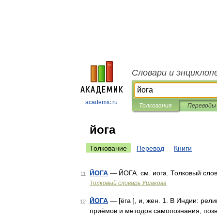
Словари и энциклоп
academic.ru
Толкования
Переводы
йога
Толкование
Перевод
Книги
ЙОГА
— ЙОГА. см. иога. Толковый слов
11
Толковый словарь Ушакова
ЙОГА
— [ёга ], и, жен. 1. В Индии: р
12
приёмов и методов самопознания, поз