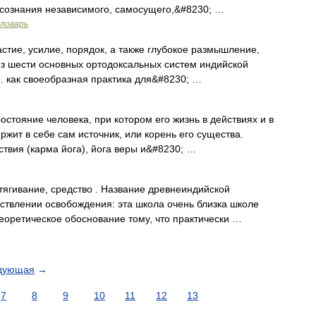
осознания независимого, самосущего,&#8230; …
словарь
астие, усилие, порядок, а также глубокое размышление,
из шести основных ортодоксальных систем индийской
. как своеобразная практика для&#8230; …
остояние человека, при котором его жизнь в действиях и в
жит в себе сам источник, или корень его существа.
ствия (карма йога), йога веры и&#8230; …
тягивание, средство . Название древнеиндийской
твлении освобождения: эта школа очень близка школе
теоретическое обоснование тому, что практически …
дующая
→
7
8
9
10
11
12
13