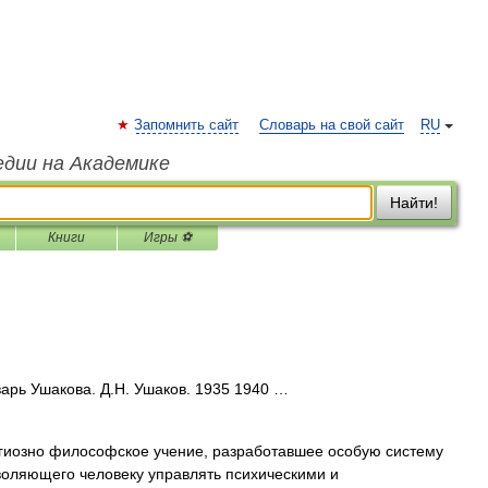
Запомнить сайт
Словарь на свой сайт
RU
едии на Академике
Найти!
Книги
Игры ⚽
арь Ушакова. Д.Н. Ушаков. 1935 1940 …
елигиозно философское учение, разработавшее особую систему
воляющего человеку управлять психическими и