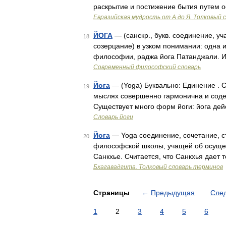
раскрытие и постижение бытия путем 
Евразийская мудрость от А до Я. Толковый 
ЙОГА
— (санскр., букв. соединение, уч
18
созерцание) в узком понимании: одна 
философии, раджа йога Патанджали. И
Современный философский словарь
Йога
— (Yoga) Буквально: Единение . С
19
мыслях совершенно гармонична и содер
Существует много форм йоги: йога дей
Словарь йоги
Йога
— Yoga соединение, сочетание, с
20
философской школы, учащей об осущес
Санкхье. Считается, что Санкхья дает 
Бхагавадгита. Толковый словарь терминов
Страницы
←
Предыдущая
Сле
1
2
3
4
5
6