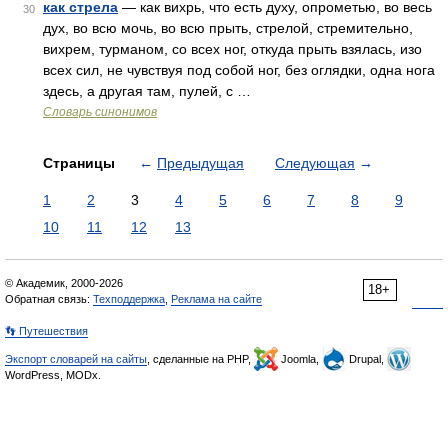
как стрела
— как вихрь, что есть духу, опрометью, во весь
30
дух, во всю мочь, во всю прыть, стрелой, стремительно,
вихрем, турманом, со всех ног, откуда прыть взялась, изо
всех сил, не чувствуя под собой ног, без оглядки, одна нога
здесь, а другая там, пулей, с …
Словарь синонимов
Страницы
←
Предыдущая
Следующая
→
1
2
3
4
5
6
7
8
9
10
11
12
13
© Академик, 2000-2026
18+
Обратная связь:
Техподдержка
,
Реклама на сайте
👣 Путешествия
Экспорт словарей на сайты
, сделанные на PHP,
Joomla,
Drupal,
WordPress, MODx.