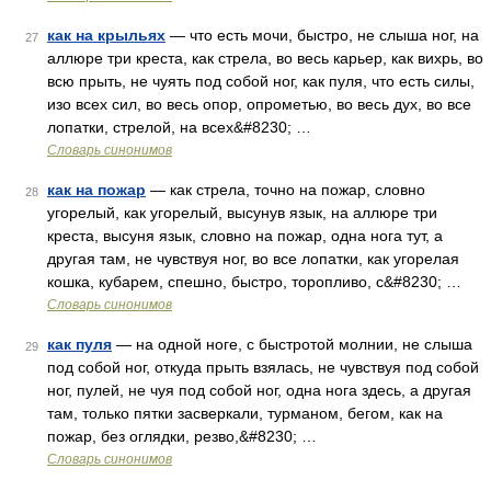
как на крыльях
— что есть мочи, быстро, не слыша ног, на
27
аллюре три креста, как стрела, во весь карьер, как вихрь, во
всю прыть, не чуять под собой ног, как пуля, что есть силы,
изо всех сил, во весь опор, опрометью, во весь дух, во все
лопатки, стрелой, на всех&#8230; …
Словарь синонимов
как на пожар
— как стрела, точно на пожар, словно
28
угорелый, как угорелый, высунув язык, на аллюре три
креста, высуня язык, словно на пожар, одна нога тут, а
другая там, не чувствуя ног, во все лопатки, как угорелая
кошка, кубарем, спешно, быстро, торопливо, с&#8230; …
Словарь синонимов
как пуля
— на одной ноге, с быстротой молнии, не слыша
29
под собой ног, откуда прыть взялась, не чувствуя под собой
ног, пулей, не чуя под собой ног, одна нога здесь, а другая
там, только пятки засверкали, турманом, бегом, как на
пожар, без оглядки, резво,&#8230; …
Словарь синонимов