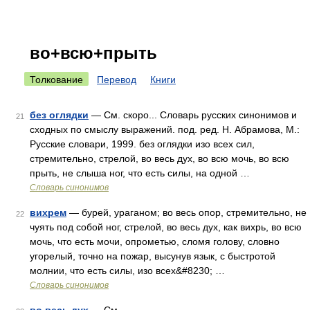
во+всю+прыть
Толкование
Перевод
Книги
без оглядки
— См. скоро... Словарь русских синонимов и
21
сходных по смыслу выражений. под. ред. Н. Абрамова, М.:
Русские словари, 1999. без оглядки изо всех сил,
стремительно, стрелой, во весь дух, во всю мочь, во всю
прыть, не слыша ног, что есть силы, на одной …
Словарь синонимов
вихрем
— бурей, ураганом; во весь опор, стремительно, не
22
чуять под собой ног, стрелой, во весь дух, как вихрь, во всю
мочь, что есть мочи, опрометью, сломя голову, словно
угорелый, точно на пожар, высунув язык, с быстротой
молнии, что есть силы, изо всех&#8230; …
Словарь синонимов