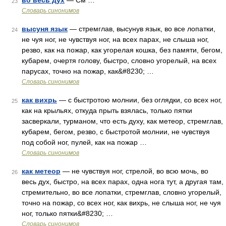
во весь дух
— См …
23
Словарь синонимов
высуня язык
— стремглав, высунув язык, во все лопатки,
24
не чуя ног, не чувствуя ног, на всех парах, не слыша ног,
резво, как на пожар, как угорелая кошка, без памяти, бегом,
кубарем, очертя голову, быстро, словно угорелый, на всех
парусах, точно на пожар, как&#8230; …
Словарь синонимов
как вихрь
— с быстротою молнии, без оглядки, со всех ног,
25
как на крыльях, откуда прыть взялась, только пятки
засверкали, турманом, что есть духу, как метеор, стремглав,
кубарем, бегом, резво, с быстротой молнии, не чувствуя
под собой ног, пулей, как на пожар …
Словарь синонимов
как метеор
— не чувствуя ног, стрелой, во всю мочь, во
26
весь дух, быстро, на всех парах, одна нога тут, а другая там,
стремительно, во все лопатки, стремглав, словно угорелый,
точно на пожар, со всех ног, как вихрь, не слыша ног, не чуя
ног, только пятки&#8230; …
Словарь синонимов