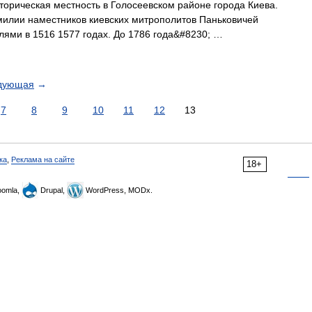
торическая местность в Голосеевском районе города Киева.
милии наместников киевских митрополитов Паньковичей
лями в 1516 1577 годах. До 1786 года&#8230; …
дующая
→
7
8
9
10
11
12
13
ка
,
Реклама на сайте
18+
omla,
Drupal,
WordPress, MODx.