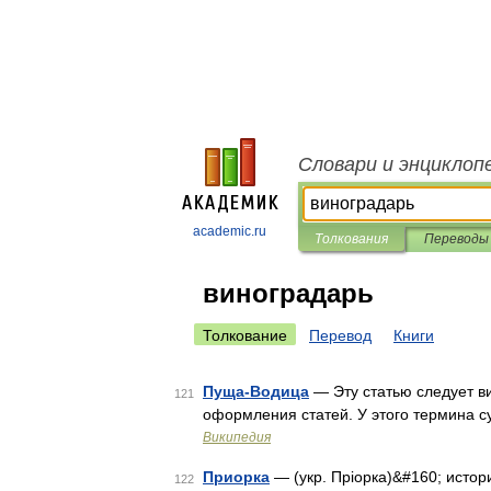
Словари и энциклоп
academic.ru
Толкования
Переводы
виноградарь
Толкование
Перевод
Книги
Пуща-Водица
— Эту статью следует в
121
оформления статей. У этого термина с
Википедия
Приорка
— (укр. Пріорка)&#160; истор
122