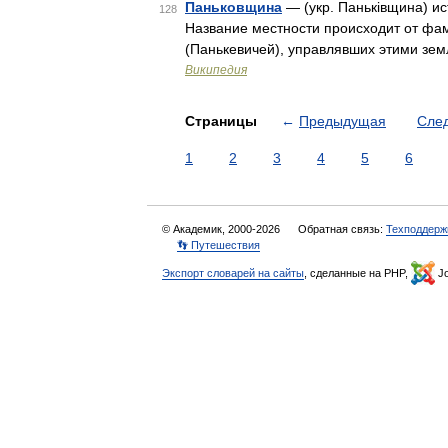
Паньковщина
— (укр. Паньківщина) ис
128
Название местности происходит от фа
(Панькевичей), управлявших этими зем
Википедия
Страницы
←
Предыдущая
Сле
1
2
3
4
5
6
© Академик, 2000-2026
Обратная связь:
Техподдерж
👣 Путешествия
Экспорт словарей на сайты
, сделанные на PHP,
Jo