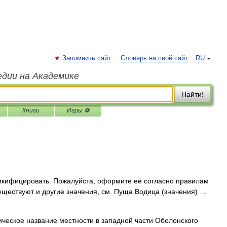
Запомнить сайт
Словарь на свой сайт
RU
едии на Академике
Найти!
Книги
Игры ⚽
икифицировать. Пожалуйста, оформите её согласно правилам
уществуют и другие значения, см. Пуща Водица (значения) …
ическое название местности в западной части Оболонского