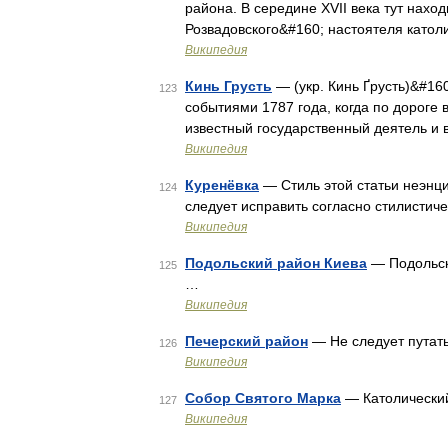
района. В середине XVII века тут нах
Розвадовского&#160; настоятеля катол
Википедия
Кинь Грусть
— (укр. Кинь Ґрусть)&#160
123
событиями 1787 года, когда по дороге 
известный государственный деятель и
Википедия
Куренёвка
— Стиль этой статьи неэнц
124
следует исправить согласно стилистиче
Википедия
Подольский район Киева
— Подольски
125
…
Википедия
Печерский район
— Не следует путать
126
Википедия
Собор Святого Марка
— Католический
127
Википедия