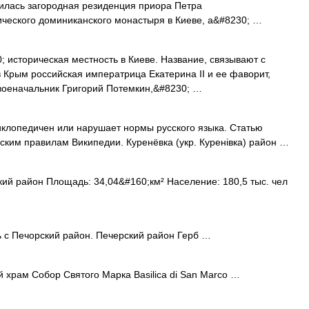
одилась загородная резиденция приора Петра
ического доминиканского монастыря в Киеве, а&#8230; …
; историческая местность в Киеве. Название, связывают с
в Крым российская императрица Екатерина II и ее фаворит,
 военачальник Григорий Потемкин,&#8230; …
иклопедичен или нарушает нормы русского языка. Статью
ским правилам Википедии. Куренёвка (укр. Куренівка) район …
й район Площадь: 34,04&#160;км² Население: 180,5 тыс. чел
 с Печорский район. Печерский район Герб …
 храм Собор Святого Марка Basilica di San Marco …