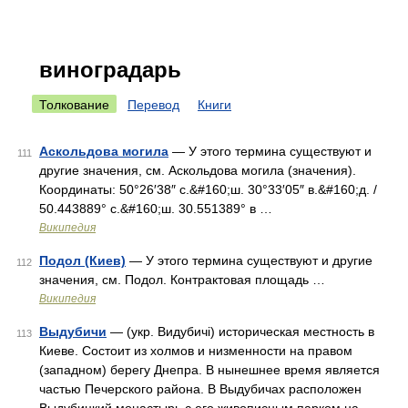
виноградарь
Толкование
Перевод
Книги
Аскольдова могила
— У этого термина существуют и
111
другие значения, см. Аскольдова могила (значения).
Координаты: 50°26′38″ с.&#160;ш. 30°33′05″ в.&#160;д. /
50.443889° с.&#160;ш. 30.551389° в …
Википедия
Подол (Киев)
— У этого термина существуют и другие
112
значения, см. Подол. Контрактовая площадь …
Википедия
Выдубичи
— (укр. Видубичі) историческая местность в
113
Киеве. Состоит из холмов и низменности на правом
(западном) берегу Днепра. В нынешнее время является
частью Печерского района. В Выдубичах расположен