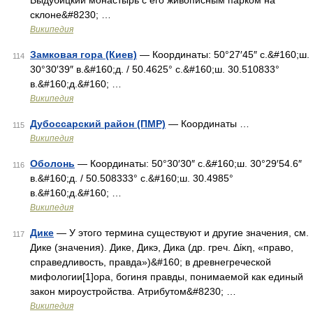
Выдубицкий монастырь с его живописным парком на
склоне&#8230; …
Википедия
Замковая гора (Киев)
— Координаты: 50°27′45″ с.&#160;ш.
114
30°30′39″ в.&#160;д. / 50.4625° с.&#160;ш. 30.510833°
в.&#160;д.&#160; …
Википедия
Дубоссарский район (ПМР)
— Координаты …
115
Википедия
Оболонь
— Координаты: 50°30′30″ с.&#160;ш. 30°29′54.6″
116
в.&#160;д. / 50.508333° с.&#160;ш. 30.4985°
в.&#160;д.&#160; …
Википедия
Дике
— У этого термина существуют и другие значения, см.
117
Дике (значения). Дике, Дикэ, Дика (др. греч. Δίκη, «право,
справедливость, правда»)&#160; в древнегреческой
мифологии[1]ора, богиня правды, понимаемой как единый
закон мироустройства. Атрибутом&#8230; …
Википедия