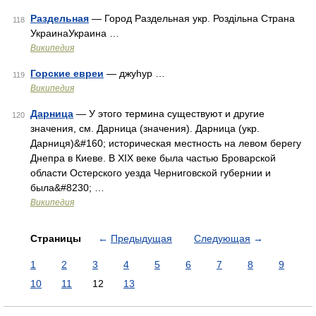
Раздельная
— Город Раздельная укр. Роздільна Страна
118
УкраинаУкраина …
Википедия
Горские евреи
— джуhур …
119
Википедия
Дарница
— У этого термина существуют и другие
120
значения, см. Дарница (значения). Дарница (укр.
Дарниця)&#160; историческая местность на левом берегу
Днепра в Киеве. В XIX веке была частью Броварской
области Остерского уезда Черниговской губернии и
была&#8230; …
Википедия
Страницы
←
Предыдущая
Следующая
→
1
2
3
4
5
6
7
8
9
10
11
12
13