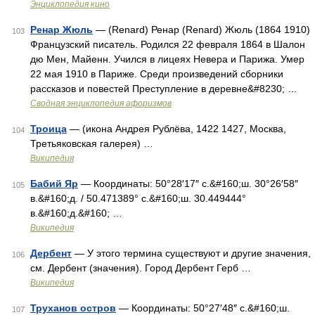
Энциклопедия кино
Ренар Жюль
— (Renard) Ренар (Renard) Жюль (1864 1910)
103
Французский писатель. Родился 22 февраля 1864 в Шалон
дю Мен, Майенн. Учился в лицеях Невера и Парижа. Умер
22 мая 1910 в Париже. Среди произведений сборники
рассказов и повестей Преступление в деревне&#8230; …
Сводная энциклопедия афоризмов
Троица
— (икона Андрея Рублёва, 1422 1427, Москва,
104
Третьяковская галерея) …
Википедия
Бабий Яр
— Координаты: 50°28′17″ с.&#160;ш. 30°26′58″
105
в.&#160;д. / 50.471389° с.&#160;ш. 30.449444°
в.&#160;д.&#160; …
Википедия
Дербент
— У этого термина существуют и другие значения,
106
см. Дербент (значения). Город Дербент Герб …
Википедия
Труханов остров
— Координаты: 50°27′48″ с.&#160;ш.
107