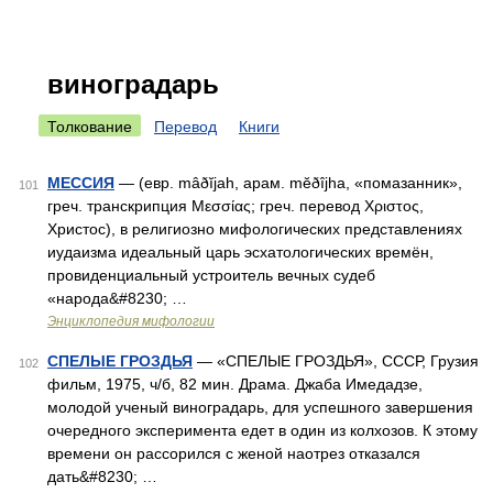
виноградарь
Толкование
Перевод
Книги
МЕССИЯ
— (евр. mâðĭjah, арам. mĕðîjha, «помазанник»,
101
греч. транскрипция Μεσσίας; греч. перевод Χριστος,
Христос), в религиозно мифологических представлениях
иудаизма идеальный царь эсхатологических времён,
провиденциальный устроитель вечных судеб
«народа&#8230; …
Энциклопедия мифологии
СПЕЛЫЕ ГРОЗДЬЯ
— «СПЕЛЫЕ ГРОЗДЬЯ», СССР, Грузия
102
фильм, 1975, ч/б, 82 мин. Драма. Джаба Имедадзе,
молодой ученый виноградарь, для успешного завершения
очередного эксперимента едет в один из колхозов. К этому
времени он рассорился с женой наотрез отказался
дать&#8230; …