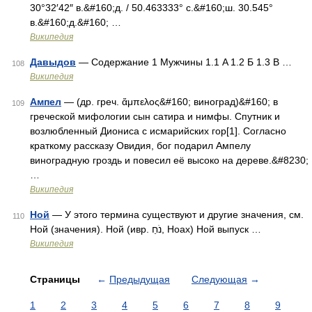
30°32′42″ в.&#160;д. / 50.463333° с.&#160;ш. 30.545°
в.&#160;д.&#160; …
Википедия
Давыдов
— Содержание 1 Мужчины 1.1 A 1.2 Б 1.3 В …
108
Википедия
Ампел
— (др. греч. ἄμπελος&#160; виноград)&#160; в
109
греческой мифологии сын сатира и нимфы. Спутник и
возлюбленный Диониса с исмарийских гор[1]. Согласно
краткому рассказу Овидия, бог подарил Ампелу
виноградную гроздь и повесил её высоко на дереве.&#8230;
…
Википедия
Ной
— У этого термина существуют и другие значения, см.
110
Ной (значения). Ной (ивр. נֹחַ‎, Ноах) Ной выпуск …
Википедия
Страницы
←
Предыдущая
Следующая
→
1
2
3
4
5
6
7
8
9