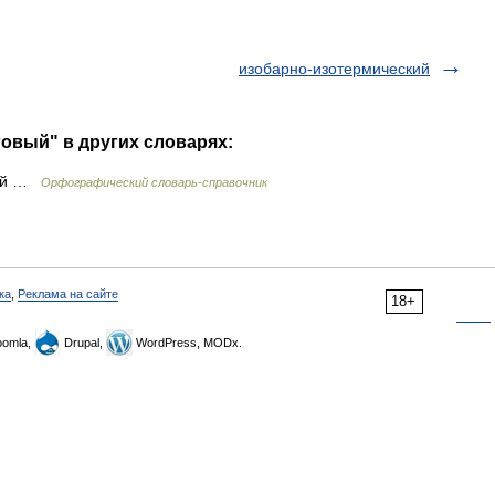
изобарно-изотермический
говый" в других словарях:
вый …
Орфографический словарь-справочник
ка
,
Реклама на сайте
18+
omla,
Drupal,
WordPress, MODx.