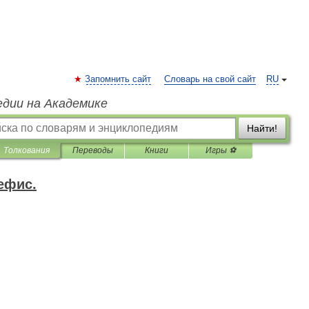
Запомнить сайт
Словарь на свой сайт
RU
едии на Академике
Найти!
Толкования
Переводы
Книги
Игры ⚽
ефис.