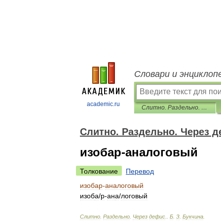
Словари и энциклоп
academic.ru
Слитно. Раздельно. Через дефис.
Слитно. Раздельно. Через д
изобар-аналоговый
Толкование
Перевод
изобар
-
аналоговый
изоб
а
/
р
-
ан
а
/
логовый
Слитно
.
Раздельно
.
Через
дефис
.
.
Б
.
З
.
Букчина
.