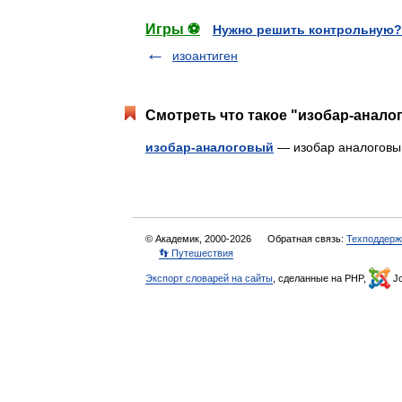
Игры ⚽
Нужно решить контрольную?
изоантиген
Смотреть что такое "изобар-анало
изобар-аналоговый
— изобар аналого
© Академик, 2000-2026
Обратная связь:
Техподдерж
👣 Путешествия
Экспорт словарей на сайты
, сделанные на PHP,
Jo