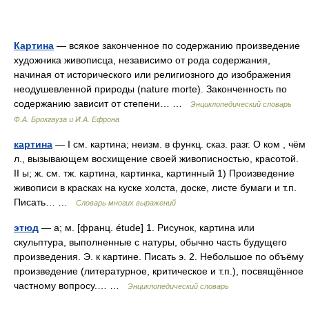
Картина
— всякое законченное по содержанию произведение
художника живописца, независимо от рода содержания,
начиная от исторического или религиозного до изображения
неодушевленной природы (nature morte). Законченность по
содержанию зависит от степени… …
Энциклопедический словарь
Ф.А. Брокгауза и И.А. Ефрона
картина
— I см. картина; неизм. в функц. сказ. разг. О ком , чём
л., вызывающем восхищение своей живописностью, красотой.
II ы; ж. см. тж. картина, картинка, картинный 1) Произведение
живописи в красках на куске холста, доске, листе бумаги и т.п.
Писать… …
Словарь многих выражений
этюд
— а; м. [франц. étude] 1. Рисунок, картина или
скульптура, выполненные с натуры, обычно часть будущего
произведения. Э. к картине. Писать э. 2. Небольшое по объёму
произведение (литературное, критическое и т.п.), посвящённое
частному вопросу.… …
Энциклопедический словарь