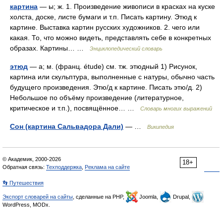
картина
— ы; ж. 1. Произведение живописи в красках на куске
холста, доске, листе бумаги и т.п. Писать картину. Этюд к
картине. Выставка картин русских художников. 2. чего или
какая. То, что можно видеть, представлять себе в конкретных
образах. Картины… …
Энциклопедический словарь
этюд
— а; м. (франц. étude) см. тж. этюдный 1) Рисунок,
картина или скульптура, выполненные с натуры, обычно часть
будущего произведения. Этю/д к картине. Писать этю/д. 2)
Небольшое по объёму произведение (литературное,
критическое и т.п.), посвящённое… …
Словарь многих выражений
Сон (картина Сальвадора Дали)
— …
Википедия
© Академик, 2000-2026
18+
Обратная связь:
Техподдержка
,
Реклама на сайте
👣 Путешествия
Экспорт словарей на сайты
, сделанные на PHP,
Joomla,
Drupal,
WordPress, MODx.