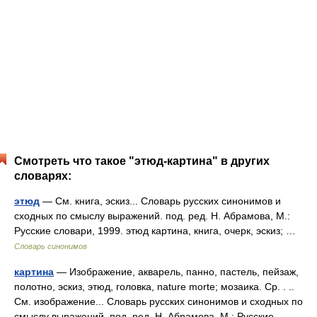
Смотреть что такое "этюд-картина" в других
словарях:
этюд
— См. книга, эскиз... Словарь русских синонимов и
сходных по смыслу выражений. под. ред. Н. Абрамова, М.:
Русские словари, 1999. этюд картина, книга, очерк, эскиз; …
Словарь синонимов
картина
— Изображение, акварель, панно, пастель, пейзаж,
полотно, эскиз, этюд, головка, nature morte; мозаика. Ср. . ..
См. изображение... Словарь русских синонимов и сходных по
смыслу выражений. под. ред. Н. Абрамова, М.: Русские