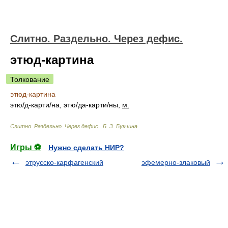
Слитно. Раздельно. Через дефис.
этюд-картина
Толкование
этюд-картина
эт
ю/
д-карт
и/
на, эт
ю/
да-карт
и/
ны,
м.
Слитно. Раздельно. Через дефис.
.
Б. З. Букчина
.
Игры ⚽
Нужно сделать НИР?
этрусско-карфагенский
эфемерно-злаковый