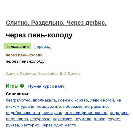
Слитно. Раздельно. Через дефис.
через пень-колоду
Толкование
Перевод
через пень-колоду
ч
е/
рез пень-кол
о/
ду
Слитно. Раздельно. Через дефис.
.
Б. З. Букчина
.
Игры ⚽
Нужна курсовая?
Синонимы
:
безграмотно
,
вполнакала
,
кое-как
,
коряво
,
левой ногой
,
на
низком уровне
,
неаккуратно
,
небрежно
,
неграмотно
,
недобросовестно
,
неискусно
,
неквалифицированно
,
нерадиво
,
неряшливо
,
несуразно
,
неуклюже
,
неумело
,
плохо
,
спустя
рукава
,
халтурно
,
через одно место