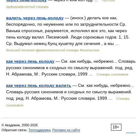
Русский
орфографический словарь
валить через пень-колоду
— (иноск.) делать кое как,
беспорядочно, по неумению или по затруднительности Ср.
Ванька спросонья, разумеется, исполнял все это, как через
пень колоду валил. Писемский. Люди сороковых годов. 1, 15.
Ср. Выдумал немец Кунц кушетку для сечения , а мы …
Большой толково-фразеологический словарь Михельсона
как через пень колоду
— См. как нибудь, небрежно... Словарь
русских синонимов и сходных по смыслу выражений. под. ред.
Н. Абрамова, М.: Русские словари, 1999 …
Словарь синонимов
как через пень колоду валить
— См. как нибудь, небрежно...
Словарь русских синонимов и сходных по смыслу выражений.
под. ред. Н. Абрамова, М.: Русские словари, 1999 …
Словарь
синонимов
© Академик, 2000-2026
18+
Обратная связь:
Техподдержка
,
Реклама на сайте