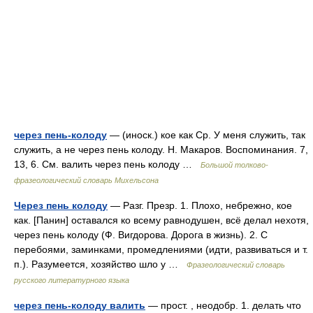
через пень-колоду
— (иноск.) кое как Ср. У меня служить, так
служить, а не через пень колоду. Н. Макаров. Воспоминания. 7,
13, 6. См. валить через пень колоду …
Большой толково-
фразеологический словарь Михельсона
Через пень колоду
— Разг. Презр. 1. Плохо, небрежно, кое
как. [Панин] оставался ко всему равнодушен, всё делал нехотя,
через пень колоду (Ф. Вигдорова. Дорога в жизнь). 2. С
перебоями, заминками, промедлениями (идти, развиваться и т.
п.). Разумеется, хозяйство шло у …
Фразеологический словарь
русского литературного языка
через пень-колоду валить
— прост. , неодобр. 1. делать что