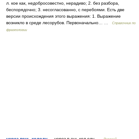
л. кое как, недобросовестно, нерадиво; 2. без разбора,
беспорядочно; 3. несогласованно, с перебоями. Есть две
версии происхождения этого выражения: 1. Выражение
возникло в среде лесорубов. Первоначально… …
Справочник по
фразеологии
через пень-колоду
— через п ень кол оду …