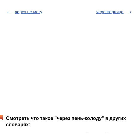
через не могу
череззерница
Смотреть что такое "через пень-колоду" в других
словарях: