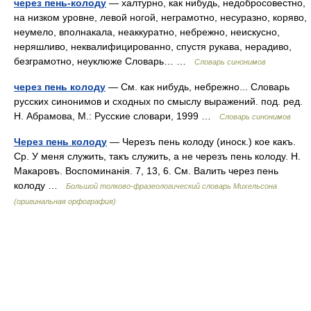
через пень-колоду
— халтурно, как нибудь, недобросовестно,
на низком уровне, левой ногой, неграмотно, несуразно, коряво,
неумело, вполнакала, неаккуратно, небрежно, неискусно,
неряшливо, неквалифицированно, спустя рукава, нерадиво,
безграмотно, неуклюже Словарь… …
Словарь синонимов
через пень колоду
— См. как нибудь, небрежно... Словарь
русских синонимов и сходных по смыслу выражений. под. ред.
Н. Абрамова, М.: Русские словари, 1999 …
Словарь синонимов
Через пень колоду
— Черезъ пень колоду (иноск.) кое какъ.
Ср. У меня служить, такъ служить, а не черезъ пень колоду. Н.
Макаровъ. Воспоминанія. 7, 13, 6. См. Валить через пень
колоду …
Большой толково-фразеологический словарь Михельсона
(оригинальная орфография)