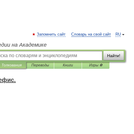
Запомнить сайт
Словарь на свой сайт
RU
едии на Академике
Найти!
Толкования
Переводы
Книги
Игры ⚽
ефис.