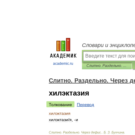
Словари и энциклоп
academic.ru
Слитно. Раздельно. Через дефис.
Слитно. Раздельно. Через д
хилэктазия
Толкование
Перевод
хилэктазия
хилэктаз
и
/
я
, -
и
Слитно
.
Раздельно
.
Через
дефис
.
.
Б
.
З
.
Букчина
.