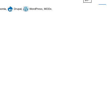
omla,
Drupal,
WordPress, MODx.