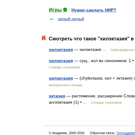
Игры ⚽
Нужно сделать НИР?
хилый-хилый
Смотреть что такое "хилэктазия" в
хилэктазия
— хилэктазия …
Орфографическ
хилэктазия
— сущ., кол во синонимов: 1 
Словарь синонимов
хилэктазия
— (chylectasia; хил + эктази
медицинский словарь
эктазия
— растяжение, расширение Словарь
ангиэктазия (1) • …
Словарь синонимов
© Академик, 2000-2026
Обратная связь:
Техподдерж