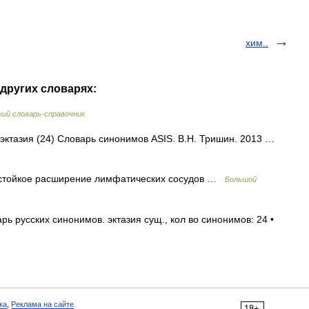
хим..
 других словарях:
ий словарь-справочник
• эктазия (24) Словарь синонимов ASIS. В.Н. Тришин. 2013 …
я) стойкое расширение лимфатических сосудов …
Большой
 русских синонимов. эктазия сущ., кол во синонимов: 24 •
ка
,
Реклама на сайте
18+