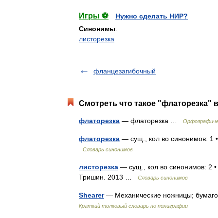
Игры ⚽
Нужно сделать НИР?
Синонимы
:
листорезка
фланцезагибочный
Смотреть что такое "флаторезка" в
флаторезка
— флаторезка …
Орфографиче
флаторезка
— сущ., кол во синонимов: 1 
Словарь синонимов
листорезка
— сущ., кол во синонимов: 2 •
Тришин. 2013 …
Словарь синонимов
Shearer
— Механические ножницы; бумаго
Краткий толковый словарь по полиграфии