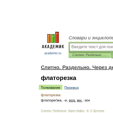
Словари и энциклоп
academic.ru
Слитно. Раздельно. Через дефис.
Слитно. Раздельно. Через д
флаторезка
Толкование
Перевод
флаторезка
флатор
е
/
зка
, -
и
,
род
.
мн
.
-
зок
Слитно
.
Раздельно
.
Через
дефис
.
.
Б
.
З
.
Букчина
.