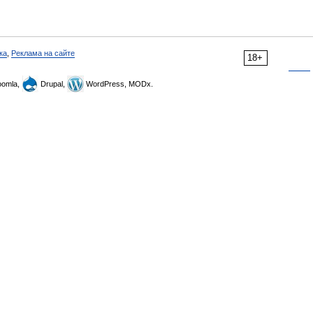
ка
,
Реклама на сайте
18+
omla,
Drupal,
WordPress, MODx.