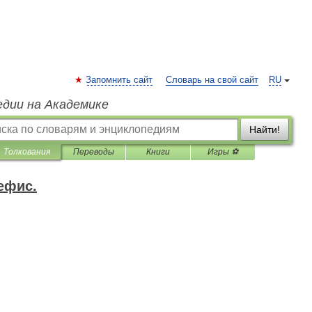
Запомнить сайт
Словарь на свой сайт
RU
едии на Академике
Найти!
Толкования
Переводы
Книги
Игры ⚽
ефис.