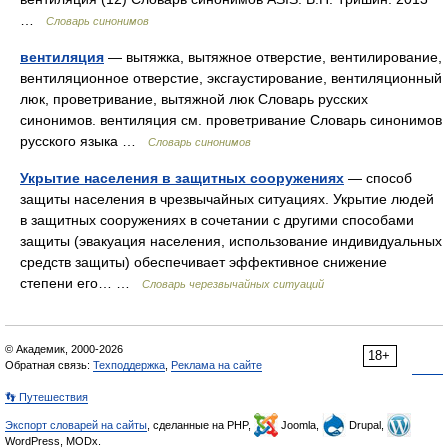
…
Словарь синонимов
вентиляция
— вытяжка, вытяжное отверстие, вентилирование,
вентиляционное отверстие, эксгаустирование, вентиляционный
люк, проветривание, вытяжной люк Словарь русских
синонимов. вентиляция см. проветривание Словарь синонимов
русского языка …
Словарь синонимов
Укрытие населения в защитных сооружениях
— способ
защиты населения в чрезвычайных ситуациях. Укрытие людей
в защитных сооружениях в сочетании с другими способами
защиты (эвакуация населения, использование индивидуальных
средств защиты) обеспечивает эффективное снижение
степени его… …
Словарь черезвычайных ситуаций
© Академик, 2000-2026
18+
Обратная связь:
Техподдержка
,
Реклама на сайте
👣 Путешествия
Экспорт словарей на сайты
, сделанные на PHP,
Joomla,
Drupal,
WordPress, MODx.