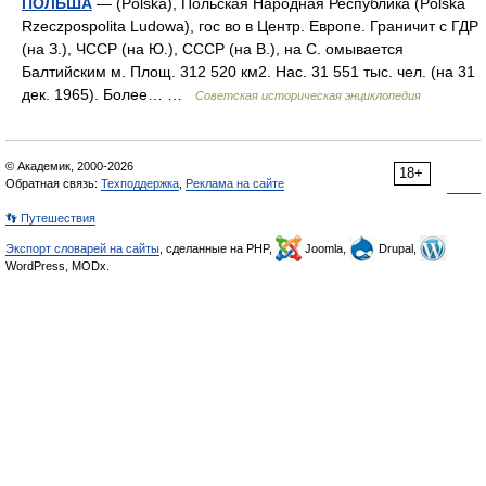
ПОЛЬША
— (Polska), Польская Народная Республика (Polska
Rzeczpospolita Ludowa), гос во в Центр. Европе. Граничит с ГДР
(на З.), ЧССР (на Ю.), СССР (на В.), на С. омывается
Балтийским м. Площ. 312 520 км2. Нас. 31 551 тыс. чел. (на 31
дек. 1965). Более… …
Советская историческая энциклопедия
© Академик, 2000-2026
18+
Обратная связь:
Техподдержка
,
Реклама на сайте
👣 Путешествия
Экспорт словарей на сайты
, сделанные на PHP,
Joomla,
Drupal,
WordPress, MODx.