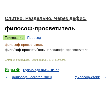
Слитно. Раздельно. Через дефис.
философ-просветитель
Толкование
Перевод
философ-просветитель
фил
о/
соф-просвет
и/
тель, фил
о/
софа-просвет
и/
теля
Слитно. Раздельно. Через дефис.
.
Б. З. Букчина
.
Игры ⚽
Нужно сделать НИР?
философ-неогегельянец
философ-стоик