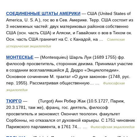
СОЕДИНЕННЫЕ ШТАТЫ АМЕРИКИ
— США (United States of
America, U. S. A.), гос во в Сев. Америке. Tepp. США состоит из
3 несмежных частей: двух материковых районов собственно
США (осн. часть США) и Аляски, и Гавайских о вов в Тихом ок.
Осн. часть США граничит на С. с Канадой, на …
Советская
историческая энциклопедия
МОНТЕСКЬЕ
— (Montesquieu) Шарль Луи (1689 1755) фр.
философ просветитель, сторонник деизма. Принимал участие
в создании возглавлявшейся Д. Дидро «Энциклопедии».
Основное сочинение М. трактат «О духе законов» (1748, рус.
пер. 1955). Рассматривая общественную… …
Философская
энциклопедия
ТЮРГО
— (Turgot) Анн Робер Жак (10.5.1727, Париж,
20.3.1781, там же), франц. гос. деятель, философ
просветитель и экономист. Окончил теологич. факультет
Сорбонны, но отказался от духовной карьеры. С 1751 чиновник
Парижского парламента, в 1761 74… …
Философская энциклопедия