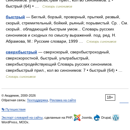
синонимов. ультрабыстрый прил., кол во синонимов: 2 •
быстрый (64) • …
Словарь синонимов
быстрый
— Беглый, борзый, проворный, прыткий, резвый,
скорый, стремительный, бойкий, рьяный; порывистый. Ср. . См.
скорый.. обладающий быстрым умом... Словарь русских
синонимов и сходных по смыслу выражений. под. ред. Н.
Абрамова, М.: Русские словари, 1999 …
Словарь синонимов
сверхбыстрый
— сверхскорый, сверхбыстроходный,
сверхскоростной, быстрый, ультрабыстрый,
сверхбыстродействующий Словарь русских синонимов.
сверхбыстрый прил., кол во синонимов: 7 • быстрый (64) • …
Словарь синонимов
© Академик, 2000-2026
18+
Обратная связь:
Техподдержка
,
Реклама на сайте
👣 Путешествия
Экспорт словарей на сайты
, сделанные на PHP,
Joomla,
Drupal,
WordPress, MODx.